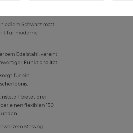
Rund mit 3
Schwarz
in edlem Schwarz matt
light für moderne
arzem Edelstahl, vereint
hwertiger Funktionalität.
orgt für ein
cherlebnis.
ststoff bietet drei
ber einen flexiblen 150
bunden.
schwarzem Messing