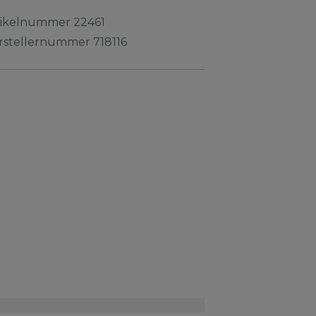
tikelnummer
22461
rstellernummer
718116