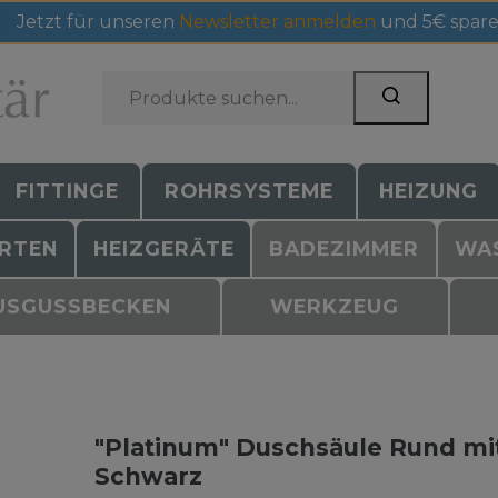
Jetzt für unseren
Newsletter anmelden
und 5€ spare
FITTINGE
ROHRSYSTEME
HEIZUNG
RTEN
HEIZGERÄTE
BADEZIMMER
WA
USGUSSBECKEN
WERKZEUG
"Platinum" Duschsäule Rund mi
Schwarz