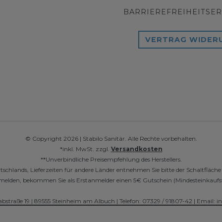
BARRIEREFREIHEITSE
VERTRAG WIDER
© Copyright 2026 | Stabilo Sanitär. Alle Rechte vorbehalten.
*inkl. MwSt. zzgl.
Versandkosten
**Unverbindliche Preisempfehlung des Herstellers.
utschlands, Lieferzeiten für andere Länder entnehmen Sie bitte der Schaltfläch
r anmelden, bekommen Sie als Erstanmelder einen 5€ Gutschein (Mindesteinkaufs
abstraße 19 | 89555 Steinheim am Albuch | Telefon: 07329 / 91807-42 | Email: i