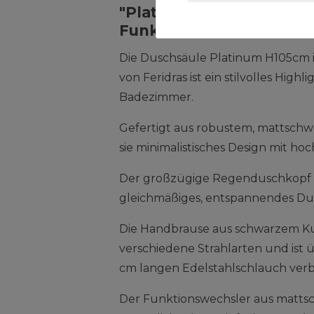
"Platinum" Duschsäule 
Funktions Handbrause 
Die Duschsäule Platinum H105cm 
von Feridras ist ein stilvolles High
Badezimmer.
Gefertigt aus robustem, mattschw
sie minimalistisches Design mit hoc
Der großzügige Regenduschkopf s
gleichmäßiges, entspannendes Dus
Die Handbrause aus schwarzem Kun
verschiedene Strahlarten und ist ü
cm langen Edelstahlschlauch ver
Der Funktionswechsler aus matt