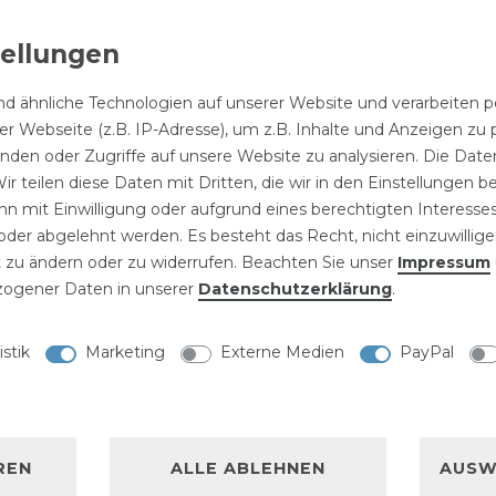
latinum"
Anpassbare
hwarze
Duschstange
schsäule
mit
d ähnliche Technologien auf unserer Website und verarbeite
Bademan
t
Gummigriff
99 € *
Chrom m
r Webseite (z.B. IP-Adresse), um z.B. Inhalte und Anzeigen zu 
29,99 € *
Toilettenpapierhalter
ndbrause
Handbrause
verdeckt
inden oder Zugriffe auf unsere Website zu analysieren. Die Daten
Chrom aus Edelstahl
5 Funktionen
Befestig
mit Rollenklappe
ir teilen diese Daten mit Dritten, die wir in den Einstellungen 
6,99 € *
"Hidra"
zu 5 Kg
"Bora"
n mit Einwilligung oder aufgrund eines berechtigten Interesses
10,19 € *
der abgelehnt werden. Es besteht das Recht, nicht einzuwillige
 zu ändern oder zu widerrufen. Beachten Sie unser
Impressum
ogener Daten in unserer
Daten­schutz­erklärung
.
istik
Marketing
Externe Medien
PayPal
NISCHE DATEN
LLERKENNZEICHNUNG
REN
ALLE ABLEHNEN
AUSW