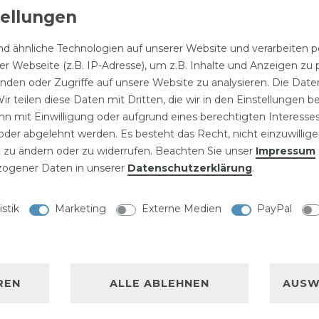
Handbra
stellbare
Verstellbare
3
d ähnliche Technologien auf unserer Website und verarbeite
schstange
Duschstange
Funktion
 5
mit 5
r Webseite (z.B. IP-Adresse), um z.B. Inhalte und Anzeigen zu 
Bademantelhaken
mit
nktionen
Funktionen
16,29 € *
2er-Set Weiß aus
inden oder Zugriffe auf unsere Website zu analysieren. Die Daten
99 € *
26,99 € *
Halterun
ndbrause
Handbrause
Metall mit
ir teilen diese Daten mit Dritten, die wir in den Einstellungen 
Chrom
hwarz
Chrom
verdeckter
"Hidra"
n mit Einwilligung oder aufgrund eines berechtigten Interesses
6,89 € *
dra"
"Hidra"
Befestigung
der abgelehnt werden. Es besteht das Recht, nicht einzuwillige
2
Stück
| 3,44 € / Stück
 zu ändern oder zu widerrufen. Beachten Sie unser
Impressum
ogener Daten in unserer
Daten­schutz­erklärung
.
istik
Marketing
Externe Medien
PayPal
NISCHE DATEN
LLERKENNZEICHNUNG
REN
ALLE ABLEHNEN
AUSW
it 3 Funktionen