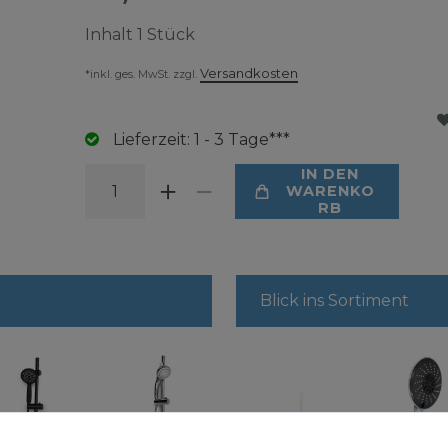
Inhalt
1
Stück
Versandkosten
*inkl. ges. MwSt. zzgl.
Lieferzeit: 1 - 3 Tage***
IN DEN
WARENKO
RB
Blick ins Sortiment