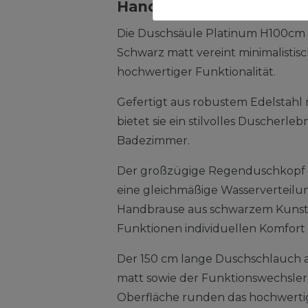
Handbrause Schwarz
Die Duschsäule Platinum H100cm v
Schwarz matt vereint minimalistis
hochwertiger Funktionalität.
Gefertigt aus robustem Edelstahl 
bietet sie ein stilvolles Duscherle
Badezimmer.
Der großzügige Regenduschkopf a
eine gleichmäßige Wasserverteilu
Handbrause aus schwarzem Kunstst
Funktionen individuellen Komfort 
Der 150 cm lange Duschschlauch a
matt sowie der Funktionswechsler
Oberfläche runden das hochwerti