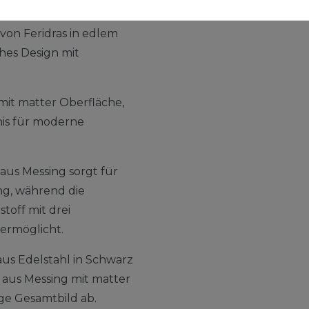
on Feridras in edlem
ches Design mit
mit matter Oberfläche,
bnis für moderne
us Messing sorgt für
ng, während die
off mit drei
ermöglicht.
us Edelstahl in Schwarz
 aus Messing mit matter
ge Gesamtbild ab.