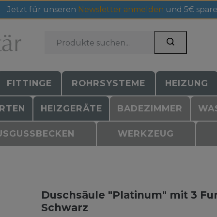
Jetzt für unseren
Newsletter anmelden
und 5€ spare
FITTINGE
ROHRSYSTEME
HEIZUNG
RTEN
HEIZGERÄTE
BADEZIMMER
WA
USGUSSBECKEN
WERKZEUG
Duschsäule "Platinum" mit 3 F
Schwarz