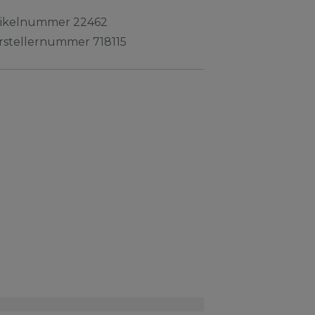
tikelnummer
22462
rstellernummer
718115