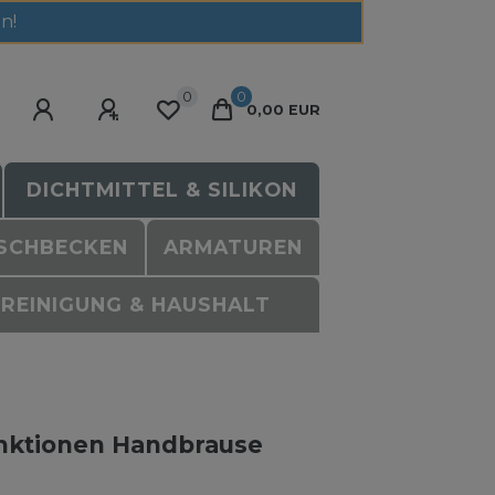
n!
0
0
0,00 EUR
DICHTMITTEL & SILIKON
SCHBECKEN
ARMATUREN
REINIGUNG & HAUSHALT
unktionen Handbrause