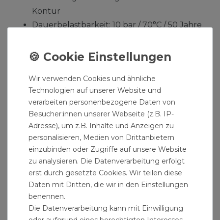
Kontur
Dauerbelastbarkeit: 10 bar / 70°C / 50 Jahre
Maximale Betriebstemperatur: 95°C
Presshülse aus Edelstahl
Zwei O-Ringe aus EPDM
Wir verwenden Cookies und ähnliche
Material: Warmpressmessing
Technologien auf unserer Website und
Größe: 20 x 2 - 16 x 2 - 16 x 2 mm
verarbeiten personenbezogene Daten von
Gewicht: 250 g
Besucher:innen unserer Webseite (z.B. IP-
Adresse), um z.B. Inhalte und Anzeigen zu
Lieferumfang: Pressfitting Kreuzungsfreies T-
personalisieren, Medien von Drittanbietern
Stück 20 x 2 - 16 x 2 - 16 x 2 mm für Alu-
einzubinden oder Zugriffe auf unsere Website
Verbundrohr
zu analysieren. Die Datenverarbeitung erfolgt
erst durch gesetzte Cookies. Wir teilen diese
Es wird lediglich unser Aluminium-
Daten mit Dritten, die wir in den Einstellungen
Mehrschichtverbundrohr, eine Rohrschere und
benennen.
ein Kalibrierer, sowie eine geeignete
Die Datenverarbeitung kann mit Einwilligung
Pressmaschine benötigt. Das Alu-Verbundrohr
oder aufgrund eines berechtigten Interesses