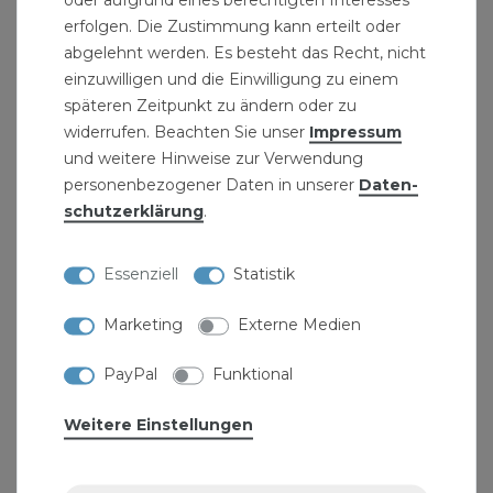
erfolgen. Die Zustimmung kann erteilt oder
wird mit einer Rohrschere auf die gewünschte
abgelehnt werden. Es besteht das Recht, nicht
Länge gekürzt. Anschließend gewährleistet das
einzuwilligen und die Einwilligung zu einem
Kalibrieren, dass das Rohrende nach dem Schnitt
späteren Zeitpunkt zu ändern oder zu
wieder absilut rund ist und entgratet wird.
widerrufen. Beachten Sie unser
Impressum
Gleichzeitig wird das Rohr innen angefast, so dass
und weitere Hinweise zur Verwendung
der Fitting ohne Beschädigung des O-Rings in
personenbezogener Daten in unserer
Daten­
schutz­erklärung
.
das Rohr eingeführt werden kann. Letzte
Sicherheit für eine korrekte Verpressung geben
Essenziell
Statistik
die drei Öffnungen am Ende der Edelstahlhülse,
die den richtigen Sitz des Rohres im Fitting
Marketing
Externe Medien
anzeigen.
PayPal
Funktional
Hinweis:Eine einwandfreie Funktion der
Rohrverbindung kann nur bei Einsatz der
Weitere Einstellungen
Fittings mit dem DVGW-zertifizierten Pipetec-
Aluminium-Mehrschichtverbundrohr