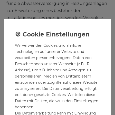
für die Abwasserversorgung in Heizungsanlagen
zur Erweiterung eines bestehenden
Installationsnetzes montiert werden. Verzinkte
Langnippel
Produktmerkmale Stahl Rohrdoppelnippel
verzinkt:
Wir verwenden Cookies und ähnliche
Technologien auf unserer Website und
Rohrdoppelnippel als
verarbeiten personenbezogene Daten von
Gewindeverlängerung einsetzbar
Besucher:innen unserer Webseite (z.B. IP-
Verzinkte Rohrnippel ideal zur Erweiterung
Adresse), um z.B. Inhalte und Anzeigen zu
personalisieren, Medien von Drittanbietern
von Wasserinstallationen
einzubinden oder Zugriffe auf unsere Website
Gewindenippel aus verzinkten Stahl zur
zu analysieren. Die Datenverarbeitung erfolgt
Verbindung und Neubau von Wasserrohren
erst durch gesetzte Cookies. Wir teilen diese
Verzinkte Langnippel geeignet für Sanitär-,
Daten mit Dritten, die wir in den Einstellungen
Heizung-, Klima- und Solartechnik
benennen.
Gewindefittinge zum Erweitern und
Die Datenverarbeitung kann mit Einwilligung