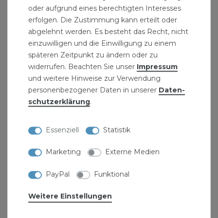
oder aufgrund eines berechtigten Interesses
Umbau von Wasserleitungen
erfolgen. Die Zustimmung kann erteilt oder
Temperguss Formteile mit metrischen
abgelehnt werden. Es besteht das Recht, nicht
Gewinde
einzuwilligen und die Einwilligung zu einem
Rohrfittinge zum Anschluss von Bauteilen,
späteren Zeitpunkt zu ändern oder zu
Rohren und Armaturen
widerrufen. Beachten Sie unser
Impressum
und weitere Hinweise zur Verwendung
Installationsmaße: Die 1 1/2 (eineinhalb) Zoll
personenbezogener Daten in unserer
Daten­
Rohrdoppelnippel haben einen
schutz­erklärung
.
Innendurchmesser von DN40 und einen
Aussendurchmesser von 48,3 mm.
Essenziell
Statistik
Produktdetails:
Marketing
Externe Medien
Stahlrohr verzinkt
PayPal
Funktional
Grösse: 1 1/2" Zoll (48,3 mm)
Länge: 1000 mm
Weitere Einstellungen
nach DIN 2440