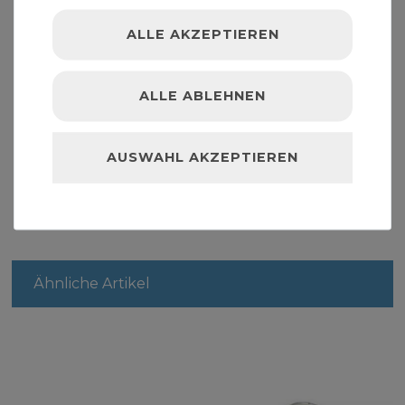
Material: Stahl
verzinkter Rohrdoppelnippel
ALLE AKZEPTIEREN
Nennweite DN40
ALLE ABLEHNEN
" >Fittinge
AUSWAHL AKZEPTIEREN
Ähnliche Artikel