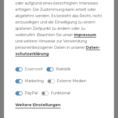
Umbau von Wasserleitungen
oder aufgrund eines berechtigten Interesses
Temperguss Formteile mit metrischen
erfolgen. Die Zustimmung kann erteilt oder
abgelehnt werden. Es besteht das Recht, nicht
Gewinde
einzuwilligen und die Einwilligung zu einem
Rohrfittinge zum Anschluss von Bauteilen,
späteren Zeitpunkt zu ändern oder zu
Rohren und Armaturen
widerrufen. Beachten Sie unser
Impressum
und weitere Hinweise zur Verwendung
Produktdetails:
personenbezogener Daten in unserer
Daten­
schutz­erklärung
.
Stahlrohr verzinkt
Grösse: 1/2" Zoll (21,3 mm)
Essenziell
Statistik
Länge: 100 mm
nach DIN 2440
Marketing
Externe Medien
Rohrdoppelnippel
Material: Stahl
PayPal
Funktional
Nennweite DN15
Weitere Einstellungen
Lieferumfang: Rohrdoppelnippel 1/2 Zoll 21,3 x
100 mm DN15 Rohrnippel verzinkt