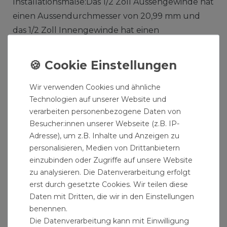
Installationsmaße:Das 1/2 Zoll Aussengewinde hat
einen Aussendurchmesser von 20,99 mm und
das 1/2 Zoll Innengewinde hat einen
Innendurchmesser von 18,63 mm.
Produktmerkmale Stahl Rohrdoppelnippel
verzinkt:
Wir verwenden Cookies und ähnliche
Technologien auf unserer Website und
Rohrdoppelnippel als
verarbeiten personenbezogene Daten von
Gewindeverlängerung einsetzbar
Besucher:innen unserer Webseite (z.B. IP-
Verzinkte Rohrnippel ideal zur Erweiterung
Adresse), um z.B. Inhalte und Anzeigen zu
von Wasserinstallationen
personalisieren, Medien von Drittanbietern
Gewindenippel aus verzinkten Stahl zur
einzubinden oder Zugriffe auf unsere Website
zu analysieren. Die Datenverarbeitung erfolgt
Verbindung und Neubau von Wasserrohren
erst durch gesetzte Cookies. Wir teilen diese
Verzinkte Langnippel geeignet für Sanitär-,
Daten mit Dritten, die wir in den Einstellungen
Heizung-, Klima- und Solartechnik
benennen.
Gewindefittinge zum Erweitern und
Die Datenverarbeitung kann mit Einwilligung