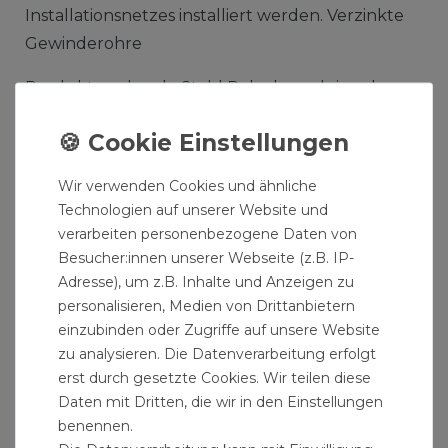
Installationsnetzes installiert werden. Verzinkte
Gewinderohre
Produktmerkmale Stahl Rohrdoppelnippel
verzinkt:
Rohrdoppelnippel als
Wir verwenden Cookies und ähnliche
Gewindeverlängerung einsetzbar
Technologien auf unserer Website und
Verzinkte Rohrnippel ideal zur Erweiterung
verarbeiten personenbezogene Daten von
von Wasserinstallationen
Besucher:innen unserer Webseite (z.B. IP-
Gewindenippel aus verzinkten Stahl zur
Adresse), um z.B. Inhalte und Anzeigen zu
Verbindung und Neubau von Wasserrohren
personalisieren, Medien von Drittanbietern
Verzinkte Langnippel geeignet für Sanitär-,
einzubinden oder Zugriffe auf unsere Website
zu analysieren. Die Datenverarbeitung erfolgt
Heizung-, Klima- und Solartechnik
erst durch gesetzte Cookies. Wir teilen diese
Gewindefittinge zum Erweitern und
Daten mit Dritten, die wir in den Einstellungen
Umbau von Wasserleitungen
benennen.
Temperguss Formteile mit metrischen