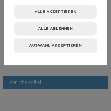
Nennweite DN50
ALLE AKZEPTIEREN
Lieferumfang: Rohrdoppelnippel 2 Zoll x 100 mm
DN50 Rohrnippel verzinkt
ALLE ABLEHNEN
" >Fittinge
AUSWAHL AKZEPTIEREN
Ähnliche Artikel