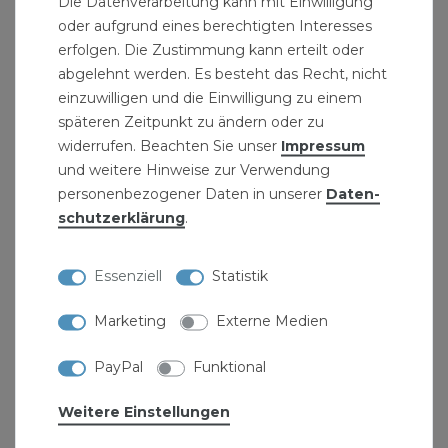
Die Datenverarbeitung kann mit Einwilligung
Gewinde
oder aufgrund eines berechtigten Interesses
Rohrfittinge zum Anschluss von Bauteilen,
erfolgen. Die Zustimmung kann erteilt oder
abgelehnt werden. Es besteht das Recht, nicht
Rohren und Armaturen
einzuwilligen und die Einwilligung zu einem
Installationsmaße: Die 2 (zwei) Zoll
späteren Zeitpunkt zu ändern oder zu
widerrufen. Beachten Sie unser
Impressum
Rohrdoppelnippel haben einen
und weitere Hinweise zur Verwendung
Innendurchmesser von DN50 und einen
personenbezogener Daten in unserer
Daten­
Aussendurchmesser von 60,3 mm.
schutz­erklärung
.
Produktdetails:
Essenziell
Statistik
Stahlrohr verzinkt
Grösse: 2" Zoll (60,3 mm)
Marketing
Externe Medien
Länge: 100 mm
PayPal
Funktional
nach DIN 2440
Material: Stahl
Weitere Einstellungen
verzinkter Rohrdoppelnippel