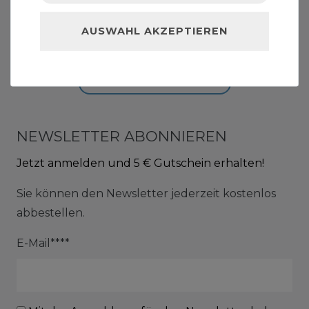
ZAHLUNG & VERSAND
AUSWAHL AKZEPTIEREN
BARRIEREFREIHEITSERKLÄRUNG
VERTRAG WIDERUFEN
NEWSLETTER ABONNIEREN
Jetzt anmelden und 5 € Gutschein erhalten!
Sie können den Newsletter jederzeit kostenlos
abbestellen.
E-Mail****