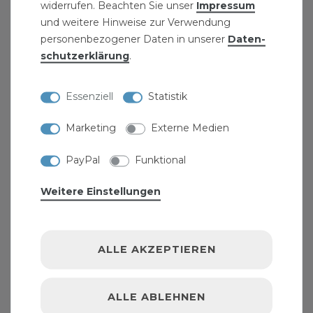
GEWERBEKUNDEN-ZUGANG
widerrufen. Beachten Sie unser
Impressum
und weitere Hinweise zur Verwendung
personenbezogener Daten in unserer
Daten­
INFORMATIONEN
schutz­erklärung
.
KONTAKT
Essenziell
Statistik
AGB UND KUNDENINFORMATIONEN
Marketing
Externe Medien
HINWEISE ZUR BATTERIEENTSORGUNG
VERPACKUNGSHINWEISE
PayPal
Funktional
JOBS
Weitere Einstellungen
ALLGEMEINES
ALLE AKZEPTIEREN
WIDERRUFSRECHT
DATENSCHUTZ
ALLE ABLEHNEN
IMPRESSUM