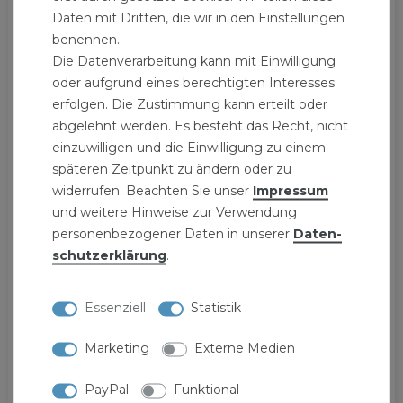
Daten mit Dritten, die wir in den Einstellungen
benennen.
Die Datenverarbeitung kann mit Einwilligung
oder aufgrund eines berechtigten Interesses
erfolgen. Die Zustimmung kann erteilt oder
abgelehnt werden. Es besteht das Recht, nicht
einzuwilligen und die Einwilligung zu einem
späteren Zeitpunkt zu ändern oder zu
widerrufen. Beachten Sie unser
Impressum
und weitere Hinweise zur Verwendung
personenbezogener Daten in unserer
Daten­
schutz­erklärung
.
Essenziell
Statistik
Marketing
Externe Medien
[Paket] Waschmaschinenanschluss-Set 2x 2 m
knick- und druckfest mit Bogen
PayPal
Funktional
8,79 € *