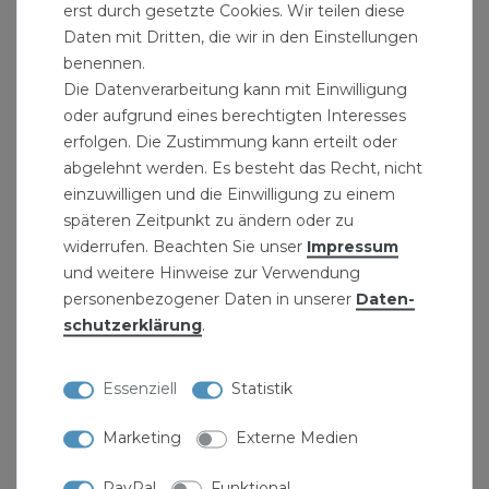
erst durch gesetzte Cookies. Wir teilen diese
bestehenden Installationsnetzes eingesetzt
Daten mit Dritten, die wir in den Einstellungen
werden.
benennen.
Die Datenverarbeitung kann mit Einwilligung
Produktdaten:
oder aufgrund eines berechtigten Interesses
erfolgen. Die Zustimmung kann erteilt oder
Spannbereich: Ø 110 - 130 mm
abgelehnt werden. Es besteht das Recht, nicht
für Plastikschlauch/Gummischlauch
einzuwilligen und die Einwilligung zu einem
Norm: DIN 3017
späteren Zeitpunkt zu ändern oder zu
Material: Stahl verzinkt
widerrufen. Beachten Sie unser
Impressum
und weitere Hinweise zur Verwendung
Lieferumfang: Schlauchschelle 110 - 130 mm
personenbezogener Daten in unserer
Daten­
Schlauchklemme verzinkt
schutz­erklärung
.
Essenziell
Statistik
Marketing
Externe Medien
PayPal
Funktional