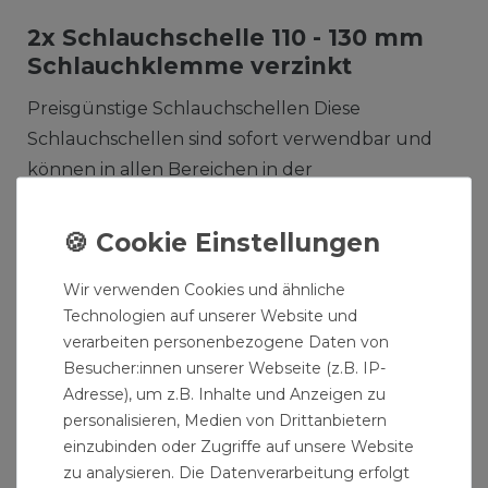
2x Schlauchschelle 110 - 130 mm
Schlauchklemme verzinkt
Preisgünstige Schlauchschellen Diese
Schlauchschellen sind sofort verwendbar und
können in allen Bereichen in der
Abwasserinstallation eingesetzt werden. Unsere
Schlauchschellen bieten für
Wasserversorgungsanlagen das beste für die
Wir verwenden Cookies und ähnliche
Hausinstallation und werden auch in der
Technologien auf unserer Website und
Landwirtschaft und im Gartenbau zur
verarbeiten personenbezogene Daten von
Erweiterung bestehender
Besucher:innen unserer Webseite (z.B. IP-
Trinkwasserinstallationen verwendet. Unsere
Adresse), um z.B. Inhalte und Anzeigen zu
Schlauchschellen und andere Formstücke
personalisieren, Medien von Drittanbietern
können für die Wasserinstallation in der
einzubinden oder Zugriffe auf unsere Website
zu analysieren. Die Datenverarbeitung erfolgt
Bauindustrie zur Erweiterung eines