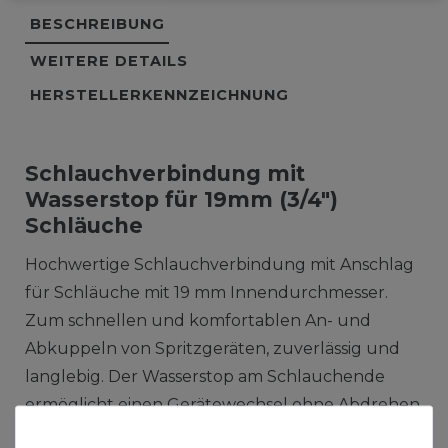
BESCHREIBUNG
WEITERE DETAILS
HERSTELLERKENNZEICHNUNG
Schlauchverbindung mit
Wasserstop für 19mm (3/4")
Schläuche
Hochwertige Schlauchverbindung mit Anschlag
für Schläuche mit 19 mm Innendurchmesser.
Zum schnellen und komfortablen An- und
Abkuppeln von Spritzgeräten, zuverlässig und
langlebig. Der Wasserstop am Schlauchende
ermöglicht einen Gerätewechsel ohne Abdrehen
des Wassers.