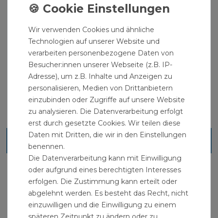
Produktdaten:
Material: Kunststoff
Wir verwenden Cookies und ähnliche
Schlauchgröße: 3/4 Zoll / 19 mm
Technologien auf unserer Website und
verarbeiten personenbezogene Daten von
Besucher:innen unserer Webseite (z.B. IP-
Adresse), um z.B. Inhalte und Anzeigen zu
personalisieren, Medien von Drittanbietern
einzubinden oder Zugriffe auf unsere Website
zu analysieren. Die Datenverarbeitung erfolgt
erst durch gesetzte Cookies. Wir teilen diese
Daten mit Dritten, die wir in den Einstellungen
Ähnliche Artikel
benennen.
Die Datenverarbeitung kann mit Einwilligung
oder aufgrund eines berechtigten Interesses
erfolgen. Die Zustimmung kann erteilt oder
abgelehnt werden. Es besteht das Recht, nicht
einzuwilligen und die Einwilligung zu einem
späteren Zeitpunkt zu ändern oder zu