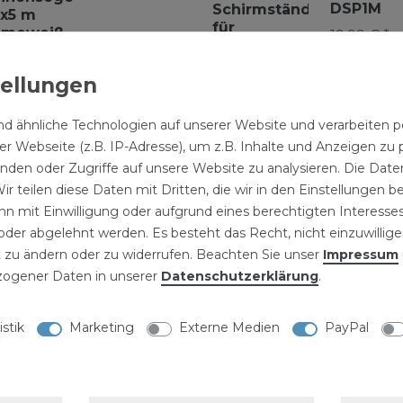
DSP1M
Schirmständer
5x5 m
für
emeweiß
19,99 € *
Strandschirm
eieckig
99 € *
12,49 € *
d ähnliche Technologien auf unserer Website und verarbeite
r Webseite (z.B. IP-Adresse), um z.B. Inhalte und Anzeigen zu 
inden oder Zugriffe auf unsere Website zu analysieren. Die Daten
NISCHE DATEN
ir teilen diese Daten mit Dritten, die wir in den Einstellungen 
n mit Einwilligung oder aufgrund eines berechtigten Interesses
LLERKENNZEICHNUNG
der abgelehnt werden. Es besteht das Recht, nicht einzuwillige
 zu ändern oder zu widerrufen. Beachten Sie unser
Impressum
ogener Daten in unserer
Daten­schutz­erklärung
.
 m terracotta
terracotta
istik
Marketing
Externe Medien
PayPal
de Ihrer Kinder über dem
feeecke einsetzen das