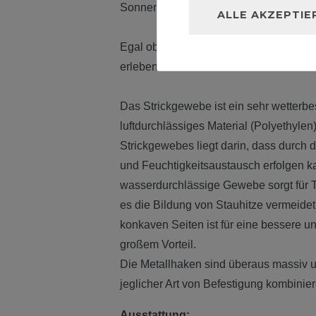
Sonnensegel bietet Ihnen endlose Mögl
ALLE AKZEPTIE
Egal ob im Garten, Terrasse oder Balk
erleben Sie den Sommer neu.
Das Strickgewebe ist ein sehr wetterb
luftdurchlässiges Material (Polyethylen)
Strickgewebes liegt darin, dass durch da
und Feuchtigkeitsaustausch erfolgen 
wasserdurchlässige Gewebe sorgt für
es die Bildung von Stauhitze vermeidet
konkaven Seiten ist für eine bessere u
großem Vorteil.
Die Metallhaken sind überaus massiv un
jeglicher Art von Befestigung kombinie
Ausstattung: