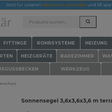
Jetzt für unseren
Newsletter anmelden
und 5€ spar
FITTINGE
ROHRSYSTEME
HEIZUNG
RTEN
HEIZGERÄTE
BADEZIMMER
WA
USGUSSBECKEN
WERKZEUG
enschutz
Sonnensegel 3,6x3,6x3,6 m terr