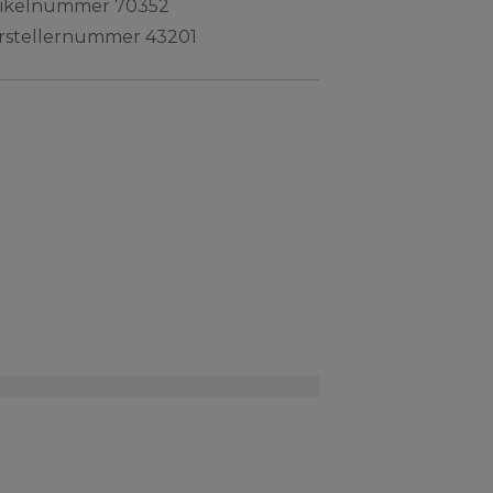
tikelnummer
70352
rstellernummer
43201