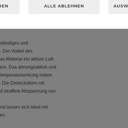
ichkeiten.
REN
ALLE ABLEHNEN
AUSW
on, mit dem Sonnensegel
eständiges und
. Der Vorteil des
s Material ein aktiver Luft-
kann. Das atmungsaktive und
 Temperatursenkung indem
. Die Dreiecksform mit
nd straffere Abspannung von
d lassen sich ideal mit
ren.