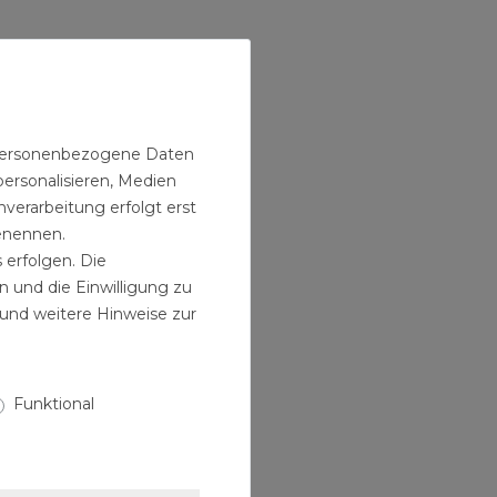
n personenbezogene Daten
personalisieren, Medien
verarbeitung erfolgt erst
benennen.
 erfolgen. Die
n und die Einwilligung zu
und weitere Hinweise zur
Funktional