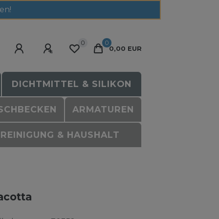
en!
0
0
0,00 EUR
DICHTMITTEL & SILIKON
SCHBECKEN
ARMATUREN
REINIGUNG & HAUSHALT
acotta