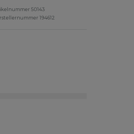
tikelnummer
50143
rstellernummer
194612