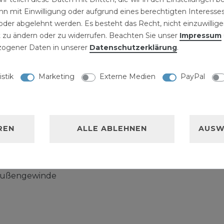
in der Größe 3/4 Zoll
n mit Einwilligung oder aufgrund eines berechtigten Interesses
n von gasförmigen oder
der abgelehnt werden. Es besteht das Recht, nicht einzuwillige
nlagenbau oder in der
 zu ändern oder zu widerrufen. Beachten Sie unser
Impressum
ogener Daten in unserer
Daten­schutz­erklärung
.
Prozessabläufe
 eingesetzt. Beim
olute Dichtigkeit
istik
Marketing
Externe Medien
PayPal
/4 Zoll mit
REN
ALLE ABLEHNEN
AUSW
mit Sieb
 Außengewinde