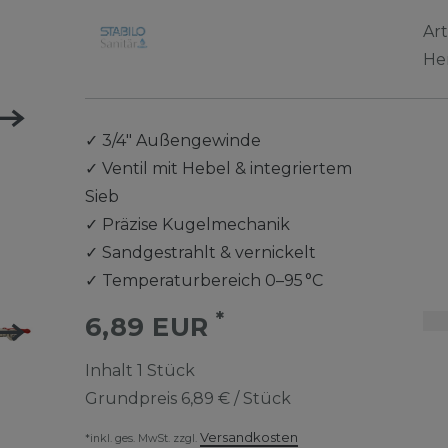
Ar
He
✓
3/4" Außengewinde
✓
Ventil mit Hebel & integriertem
Sieb
✓
Präzise Kugelmechanik
✓
Sandgestrahlt & vernickelt
✓
Temperaturbereich 0–95 °C
*
6,89 EUR
Inhalt
1
Stück
Grundpreis
6,89 € / Stück
Versandkosten
*inkl. ges. MwSt. zzgl.