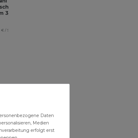
ahl
schelle
m 3/4
hklemme
4 € / Stück
n personenbezogene Daten
personalisieren, Medien
verarbeitung erfolgt erst
benennen.