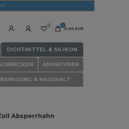
n!
0
0
0,00 EUR
DICHTMITTEL & SILIKON
SCHBECKEN
ARMATUREN
REINIGUNG & HAUSHALT
Zoll Absperrhahn