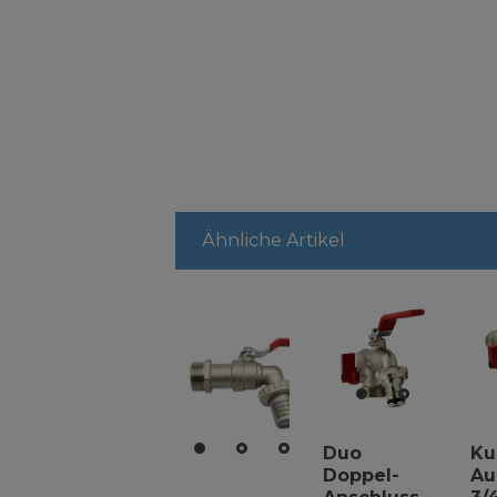
Ähnliche Artikel
Duo
Ku
Doppel-
Au