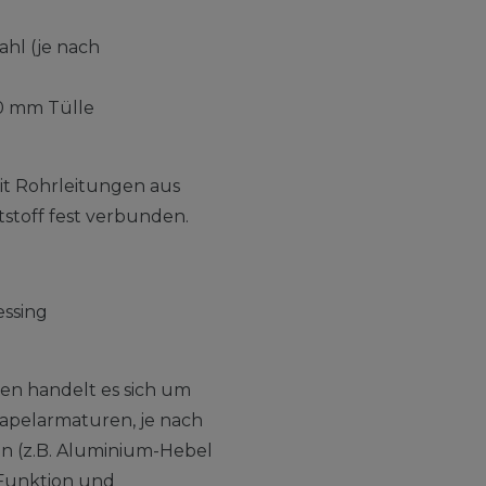
hl (je nach
20 mm Tülle
t Rohrleitungen aus
tstoff fest verbunden.
essing
en handelt es sich um
apelarmaturen, je nach
 (z.B. Aluminium-Hebel
 Funktion und