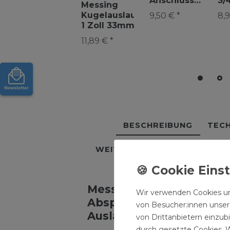
Anschluss
3/
Messing
Kugel-Hahn
26
Kugelauslaufhahn
9,50 € *
8,9
1/2" 21mm
Ku
1 Zoll 33mm
Abgang mit
Me
Absperrhahn
11,89 € *
2 x 3/4"
zw
Kugelhahn
Auslaufhahn
Do
Garten
An
Auslaufhahn
BESCHREIBUNG
TECH
WEITERE DETAILS
HERSTE
Messing Kugelauslaufhah
Wir verwenden Cookies un
Absperrhahn Kugelhahn
von Besucher:innen unsere
Auslaufhahn
von Drittanbietern einzub
durch gesetzte Cookies. W