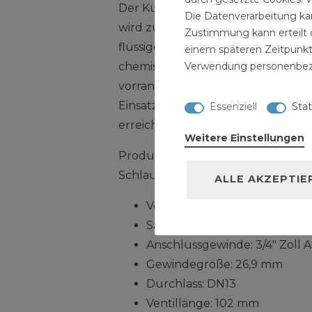
Der Kugelauslaufhahn aus Messing 
Die Datenverarbeitung kan
wird zum Absperren oder Umleite
Zustimmung kann erteilt o
flüssigen Medien eingesetzt. Im A
einem späteren Zeitpunkt
Verwendung personenbez
chemischen Industrie werden für 
vorrangig diese Kugelauslasshähne
Einsatz im Vakuumbereich wird abs
Essenziell
Stat
erreicht.
Weitere Einstellungen
Produktdaten Kugelauslaufhahn 3
Schlauchtülle:
ALLE AKZEPTIE
Ventil mit Hebel und Auslauf 
Sandgestrahlt und vernickelt
Anschlussgewinde: 3/4" Zoll
Gewindegröße: 26,9 mm
Durchlass: DN13
Ventillänge: 102 mm