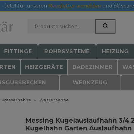
Jetzt für unseren
Newsletter anmelden
und 5€ spare
FITTINGE
ROHRSYSTEME
HEIZUNG
RTEN
HEIZGERÄTE
BADEZIMMER
WA
USGUSSBECKEN
WERKZEUG
Wasserhähne
Wasserhähne
Messing Kugelauslaufhahn 3/4 
Kugelhahn Garten Auslaufhahn