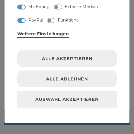
Marketing
Externe Medien
PayPal
Funktional
Weitere Einstellungen
Gartenhahn Ventilauslaufhahn 1 Zoll DN25
ALLE AKZEPTIEREN
Absperrventil Auslaufhahn Garten Außen
20,50 € *
ALLE ABLEHNEN
AUSWAHL AKZEPTIEREN
Blick ins Sortiment