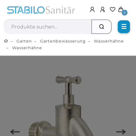
0
☰
Garten
Gartenbewässerung
Wasserhähne
Wasserhähne