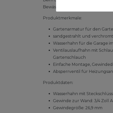
Bewässerung verwendet.
Produktmerkmale:
Gartenarmatur für den Gart
sandgestrahlt und verchrom
Wasserhahn für die Garage 
Ventilauslaufhahn mit Schlau
Gartenschlauch
Einfache Montage, Gewinded
Absperrventil für Heizungsan
Produktdaten:
Wasserhahn mit Steckschlüss
Gewinde zur Wand: 3/4 Zoll
Gewindegröße: 26,9 mm