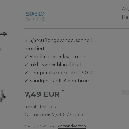
Ar
He
✓
3/4"Außengewinde, schnell
montiert
✓
Ventil mit Steckschlüssel
✓
Inklusive Schlauchtülle
✓
Temperaturbereich 0–90 °C
✓
Sandgestrahlt & verchromt
*
7,49 EUR
Inhalt
1
Stück
Grundpreis
7,49 € / Stück
Versandkosten
*inkl. ges. MwSt. zzgl.