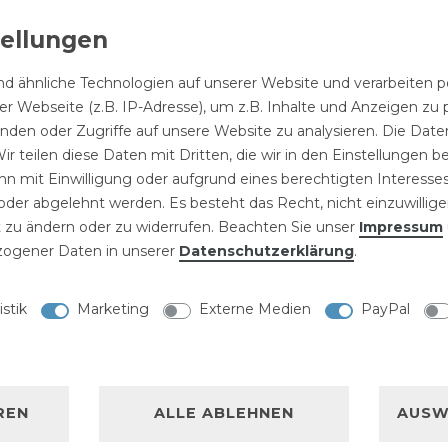
ndere Fittinge können
der Bauindustrie zur
stallationsnetzes
d ähnliche Technologien auf unserer Website und verarbeite
slaufhähne sind sofort
r Webseite (z.B. IP-Adresse), um z.B. Inhalte und Anzeigen zu 
n Bereichen in der
inden oder Zugriffe auf unsere Website zu analysieren. Die Daten
erden. Unsere
ir teilen diese Daten mit Dritten, die wir in den Einstellungen 
n mit Einwilligung oder aufgrund eines berechtigten Interesses
zungsinstallation das
der abgelehnt werden. Es besteht das Recht, nicht einzuwillige
n und werden auch in der
 zu ändern oder zu widerrufen. Beachten Sie unser
Impressum
technikbereich zur
ogener Daten in unserer
Daten­schutz­erklärung
.
gungsanlagen
aufhähne
istik
Marketing
Externe Medien
PayPal
ne werden zum
er eingesetzt. Im
n Industrie werden für
REN
ALLE ABLEHNEN
AUSW
asserhähne eingesetzt.
rd dieser Wasserhahn zur