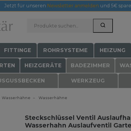
Jetzt für unseren
Newsletter anmelden
und 5€ spare
FITTINGE
ROHRSYSTEME
HEIZUNG
RTEN
HEIZGERÄTE
BADEZIMMER
WA
USGUSSBECKEN
WERKZEUG
Wasserhähne
Wasserhähne
Steckschlüssel Ventil Auslaufh
Wasserhahn Auslaufventil Gart