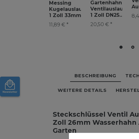
Ve
Gartenhahn
Messing
Au
Ventilauslaufhahn
Kugelauslaufhahn
1/2
1 Zoll DN25
1 Zoll 33mm
8,4
Wa
Absperrventil
Absperrhahn
20,50 € *
11,89 € *
Au
Auslaufhahn
Kugelhahn
Ga
Garten Außen
Garten
Auslaufhahn
BESCHREIBUNG
TECH
WEITERE DETAILS
HERSTE
Steckschlüssel Ventil A
Zoll 26mm Wasserhahn A
Garten