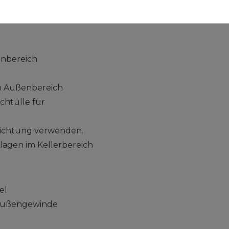
enbereich
t
im Außenbereich
chtülle für
ichtung verwenden.
lagen im Kellerbereich
el
 Außengewinde