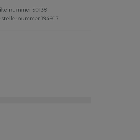
tikelnummer
50138
rstellernummer
194607