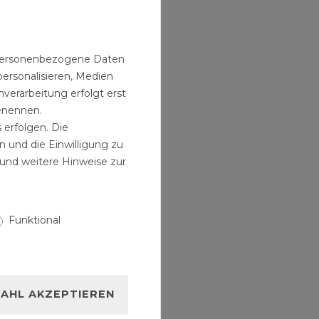
n personenbezogene Daten
personalisieren, Medien
verarbeitung erfolgt erst
benennen.
 erfolgen. Die
n und die Einwilligung zu
und weitere Hinweise zur
Funktional
AHL AKZEPTIEREN