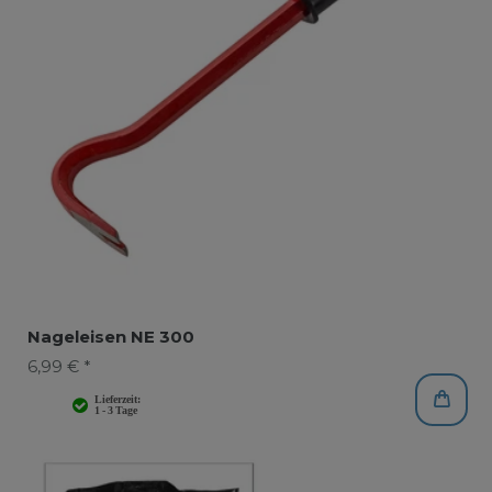
Nageleisen NE 300
6,99 € *