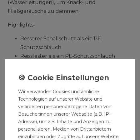
(Wasserleitungen), um Knack- und
Fließgeräusche zu dämmen.
Highlights:
Besserer Schallschutz als ein PE-
Schutzschlauch
Reissfester als ein PE-Schutzschlauch
Bessere Dämmung als ein PE-
Schutzschlauch
Produktmerkmale:
Wir verwenden Cookies und ähnliche
Technologien auf unserer Website und
Schlauchlänge: 10 Meter
verarbeiten personenbezogene Daten von
Vlies-Schlauch hergestellt aus 100%
Besucher:innen unserer Webseite (z.B. IP-
Kunststofffasern
Adresse), um z.B. Inhalte und Anzeigen zu
Kaschiert mit einer strapazierfähigen,
personalisieren, Medien von Drittanbietern
wasserundurchlässigen PE-Folie als
einzubinden oder Zugriffe auf unsere Website