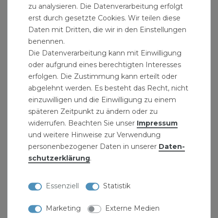
zu analysieren. Die Datenverarbeitung erfolgt
Außenhaut
erst durch gesetzte Cookies. Wir teilen diese
Chemisch neutral, d.h. das Vlies ist frei von
Daten mit Dritten, die wir in den Einstellungen
Korrosionsbeschleunigern, geprüft
benennen.
Problemlose Verarbeitung durch 2-3 mm
Die Datenverarbeitung kann mit Einwilligung
grösseren Durchmesser als das Rohr
oder aufgrund eines berechtigten Interesses
4 mm Vlies dämmt Fließ- und
erfolgen. Die Zustimmung kann erteilt oder
abgelehnt werden. Es besteht das Recht, nicht
Knackgeräusche
einzuwilligen und die Einwilligung zu einem
Anwendungsbereich: DIN 1988 Teil 2
späteren Zeitpunkt zu ändern oder zu
Kaltwasserleitungen
widerrufen. Beachten Sie unser
Impressum
und weitere Hinweise zur Verwendung
Produktdaten:
personenbezogener Daten in unserer
Daten­
schutz­erklärung
.
Material: Kunststoff-Vlies + PE-Beschichtung
Grösse: Schlauch-Innen-Durchmesser 48
Essenziell
Statistik
mm
passend für DN40 Abwasserrohre
Marketing
Externe Medien
Dämmdicke: 4 mm