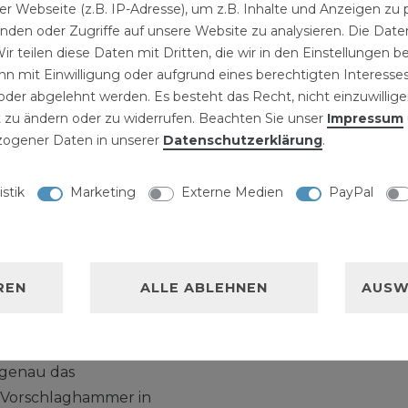
1
Set
| 9,99 € 
9 € *
r Webseite (z.B. IP-Adresse), um z.B. Inhalte und Anzeigen zu 
Satz
inden oder Zugriffe auf unsere Website zu analysieren. Die Daten
ir teilen diese Daten mit Dritten, die wir in den Einstellungen 
n mit Einwilligung oder aufgrund eines berechtigten Interesses
der abgelehnt werden. Es besteht das Recht, nicht einzuwillige
 zu ändern oder zu widerrufen. Beachten Sie unser
Impressum
ogener Daten in unserer
Daten­schutz­erklärung
.
istik
Marketing
Externe Medien
PayPal
NISCHE DATEN
LLERKENNZEICHNUNG
REN
ALLE ABLEHNEN
AUSW
ichtig Wumms? Dann ist
genau das
r Vorschlaghammer in