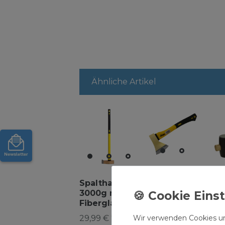
Ähnliche Artikel
Axt 1250g
Spalthammer
mit
Gu
3000g mit
Fiberglas-
mit
Fiberglas-
Griff
65
16,99 € *
Griff
Wir verwenden Cookies un
29,99 € *
sc