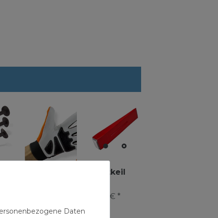
t 3
Spaltkeil
2Kg
utz
14,99 € *
n personenbezogene Daten