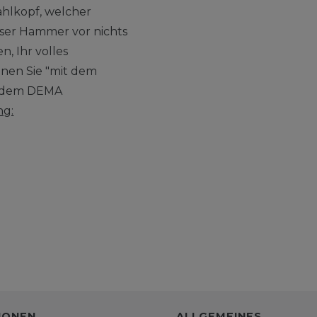
hlkopf, welcher
ieser Hammer vor nichts
en, Ihr volles
nnen Sie "mit dem
it dem DEMA
ng:
IONEN
ALLGEMEINES