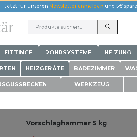
Jetzt für unseren
Newsletter anmelden
und 5€ spare
FITTINGE
ROHRSYSTEME
HEIZUNG
RTEN
HEIZGERÄTE
BADEZIMMER
WA
USGUSSBECKEN
WERKZEUG
Vorschlaghammer 5 kg