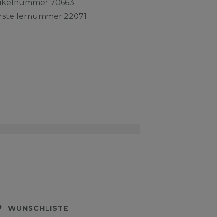
tikelnummer
70663
rstellernummer
22071
WUNSCHLISTE