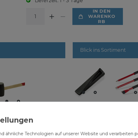
Lieferzeit: 1 - 3 Tage***
IN DEN
WARENKO
RB
Blick ins Sortiment
Metall
Meißelse
Spaltkeil
tlg. mit
mmihammer
gedreht 21
Handsch
 Holzstiel Ø
cm 2 kg
 mm,
21,50 € *
9,99 € *
d ähnliche Technologien auf unserer Website und verarbeite
hwarz