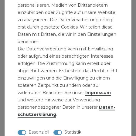
personalisieren, Medien von Drittanbietern
Die Absperrventile werden mit Rohrleitungen
einzubinden oder Zugriffe auf unsere Website
aus Kupfer, Edelstahl, Stahl oder Kunststoff fest
zu analysieren. Die Datenverarbeitung erfolgt
verbunden.
erst durch gesetzte Cookies. Wir teilen diese
Daten mit Dritten, die wir in den Einstellungen
Bitte beachten:Bei diesen Armaturen handelt es
benennen.
sich um Funktionsarmaturen oder auch
Die Datenverarbeitung kann mit Einwilligung
Stapelarmaturen, je nach Lagerbestand können
oder aufgrund eines berechtigten Interesses
Abbildungen (z.B.Aluminium-Hebel oder Stahl-
erfolgen. Die Zustimmung kann erteilt oder
abgelehnt werden. Es besteht das Recht, nicht
Hebel) abweichen, die Funktion und Haltbarkeit
einzuwilligen und die Einwilligung zu einem
wird dadurch nicht beeinträchtigt.
späteren Zeitpunkt zu ändern oder zu
widerrufen. Beachten Sie unser
Impressum
Lieferumfang: Absperrventil 1 1/4 Zoll DN32
und weitere Hinweise zur Verwendung
Messing Schrägsitzventil Wasser
personenbezogener Daten in unserer
Daten­
schutz­erklärung
.
ZOLL in MM: 1/4 Zoll = 13,5 mm, 3/8 Zoll = 17 mm,
1/2 Zoll = 21 mm, 3/4 Zoll = 26,5 mm, 1 Zoll = 33,3
mm, 1 1/4 Zoll = 42 mm, 1 1/2 Zoll = 48 mm, 2 Zoll =
Essenziell
Statistik