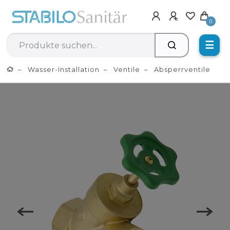
0
☰
Wasser-Installation
Ventile
Absperrventile