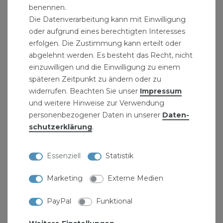
Stapelarmaturen, je nach Lagerbestand können
benennen.
Abbildungen (z.B.Aluminium-Hebel oder Stahl-
Die Datenverarbeitung kann mit Einwilligung
oder aufgrund eines berechtigten Interesses
Hebel) abweichen, die Funktion und Haltbarkeit
erfolgen. Die Zustimmung kann erteilt oder
wird dadurch nicht beeinträchtigt.
abgelehnt werden. Es besteht das Recht, nicht
einzuwilligen und die Einwilligung zu einem
Lieferumfang: Absperrventil 1/2 Zoll DN15
späteren Zeitpunkt zu ändern oder zu
Schrägsitzventil Messing für Wasser
widerrufen. Beachten Sie unser
Impressum
und weitere Hinweise zur Verwendung
ZOLL in MM: 1/4 Zoll = 13,5 mm, 3/8 Zoll = 17 mm,
personenbezogener Daten in unserer
Daten­
1/2 Zoll = 21 mm, 3/4 Zoll = 26,5 mm, 1 Zoll = 33,3
schutz­erklärung
.
mm, 1 1/4 Zoll = 42 mm, 1 1/2 Zoll = 48 mm, 2 Zoll =
60 mm
Essenziell
Statistik
Bitte beachten: " >Marke Stabilo-Sanitaer.
Marketing
Externe Medien
" >Absperrschieber für Handwerker zum "
PayPal
Funktional
>Ventile und eine