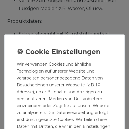
Ventile zum Absperren und Abstellen von
flüssigen Medien z.B. Wasser, Öl usw.
Produktdaten:
Schrägsitzventil mit Kunststoffhandrad
Anschlussgewinde: 1/2" Zoll - Innengewinde
Rohraussendurchmesser: Ø 21,3 mm
Durchlass: DN15
Wir verwenden Cookies und ähnliche
Ventillänge: 57 mm
Technologien auf unserer Website und
Temperaturbereich: 0° - 95°
verarbeiten personenbezogene Daten von
Besucher:innen unserer Webseite (z.B. IP-
Die Absperrventile werden mit Rohrleitungen
Adresse), um z.B. Inhalte und Anzeigen zu
aus Kupfer, Edelstahl, Stahl oder Kunststoff fest
personalisieren, Medien von Drittanbietern
verbunden.
einzubinden oder Zugriffe auf unsere Website
zu analysieren. Die Datenverarbeitung erfolgt
Bitte beachten:Bei diesen Armaturen handelt es
erst durch gesetzte Cookies. Wir teilen diese
sich um Funktionsarmaturen oder auch
Daten mit Dritten, die wir in den Einstellungen