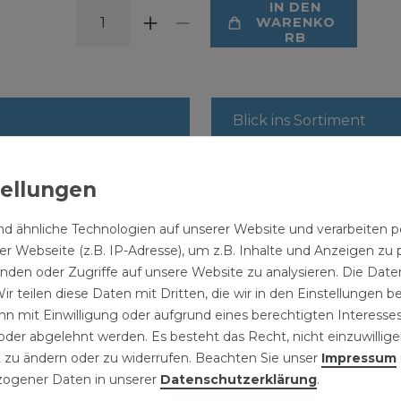
IN DEN
WARENKO
RB
Blick ins Sortiment
d ähnliche Technologien auf unserer Website und verarbeite
r Webseite (z.B. IP-Adresse), um z.B. Inhalte und Anzeigen zu 
inden oder Zugriffe auf unsere Website zu analysieren. Die Daten
ir teilen diese Daten mit Dritten, die wir in den Einstellungen 
2x Klem
n mit Einwilligung oder aufgrund eines berechtigten Interesses
Ventilunterteil
Verschr
Hahnbloc
der abgelehnt werden. Es besteht das Recht, nicht einzuwillige
1/2 Zoll Eck
3/4 Zol
Eck Euro
Steckschlüssel 5
 zu ändern oder zu widerrufen. Beachten Sie unser
Impressum
rechts
Kupferr
Doppelk
mm
7,39 € *
ogener Daten in unserer
Daten­schutz­erklärung
.
Heizkörperventil
Heizkör
Heizkörp
Entlüftungsschlüssel
24,19 € *
11,99 € *
hnblock
Hahnblock
2
Stück
| 3,