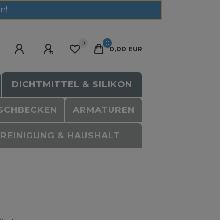
n!
0
0
0,00 EUR
DICHTMITTEL & SILIKON
SCHBECKEN
ARMATUREN
REINIGUNG & HAUSHALT