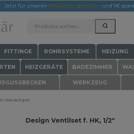
Jetzt für unseren
Newsletter anmelden
und 5€ spare
FITTINGE
ROHRSYSTEME
HEIZUNG
RTEN
HEIZGERÄTE
BADEZIMMER
WA
USGUSSBECKEN
WERKZEUG
r Heizkörper
Design Ventilset f. HK, 1/2"