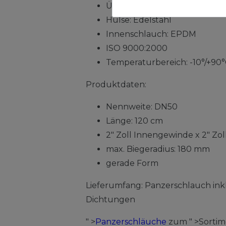
Überwurfmutter: Messing ver
Hülse: Edelstahl
Innenschlauch: EPDM
ISO 9000:2000
Temperaturbereich: -10°/+90
Produktdaten:
Nennweite: DN50
Länge: 120 cm
2" Zoll Innengewinde x 2" Zo
max. Biegeradius: 180 mm
gerade Form
Lieferumfang: Panzerschlauch ink
Dichtungen
" >
Panzerschläuche
zum " >Sorti