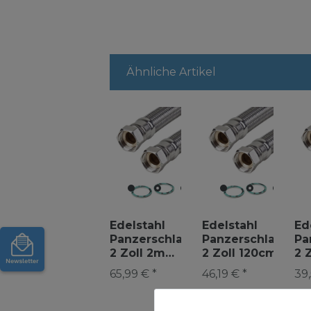
Ähnliche Artikel
Edelstahl
Edelstahl
Ed
Panzerschlauch
Panzerschlauch
Pa
2 Zoll 2m
2 Zoll 120cm
2 
200cm
1200mm DN50
90
65,99 € *
46,19 € *
39,
2000mm DN50
Flexschlauch
Fl
Flexschlauch
Metallschlauch
Me
Metallschlauch