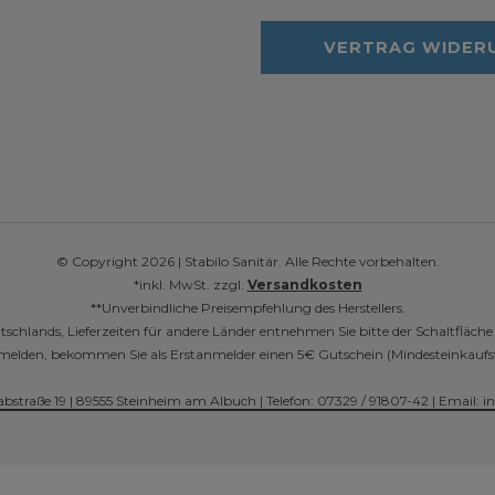
VERTRAG WIDER
© Copyright 2026 | Stabilo Sanitär. Alle Rechte vorbehalten.
*inkl. MwSt. zzgl.
Versandkosten
**Unverbindliche Preisempfehlung des Herstellers.
utschlands, Lieferzeiten für andere Länder entnehmen Sie bitte der Schaltfläch
r anmelden, bekommen Sie als Erstanmelder einen 5€ Gutschein (Mindesteinkaufs
abstraße 19 | 89555 Steinheim am Albuch | Telefon: 07329 / 91807-42 | Email: i