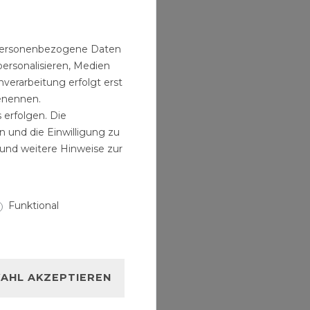
Kilogramm
n personenbezogene Daten
personalisieren, Medien
verarbeitung erfolgt erst
benennen.
 erfolgen. Die
n und die Einwilligung zu
und weitere Hinweise zur
Funktional
AHL AKZEPTIEREN