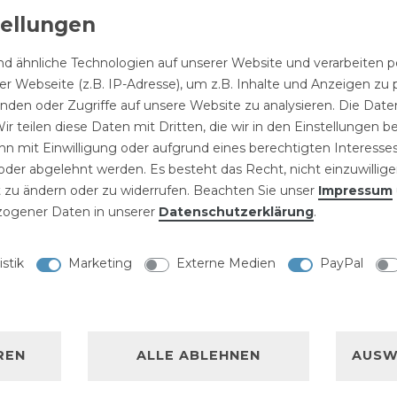
d ähnliche Technologien auf unserer Website und verarbeite
r Webseite (z.B. IP-Adresse), um z.B. Inhalte und Anzeigen zu 
NISCHE DATEN
inden oder Zugriffe auf unsere Website zu analysieren. Die Daten
ir teilen diese Daten mit Dritten, die wir in den Einstellungen 
LLERKENNZEICHNUNG
n mit Einwilligung oder aufgrund eines berechtigten Interesses
der abgelehnt werden. Es besteht das Recht, nicht einzuwillige
 zu ändern oder zu widerrufen. Beachten Sie unser
Impressum
h 2 Zoll 120cm
ogener Daten in unserer
Daten­schutz­erklärung
.
auch
istik
Marketing
Externe Medien
PayPal
REN
ALLE ABLEHNEN
AUSW