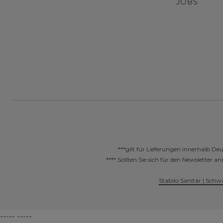
JOBS
***gilt für Lieferungen innerhalb De
**** Sollten Sie sich für den Newslette
Stabilo Sanitär | Schw
----- -----