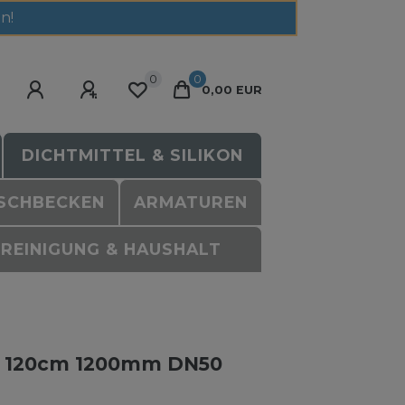
n!
0
0
0,00 EUR
DICHTMITTEL & SILIKON
SCHBECKEN
ARMATUREN
REINIGUNG & HAUSHALT
ll 120cm 1200mm DN50