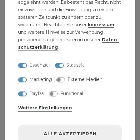
abgelehnt werden. Es besteht das Recht, nicht
1 1/4" Zoll Innengewinde x 1 1/4" Zoll
einzuwilligen und die Einwilligung zu einem
Innengewinde
späteren Zeitpunkt zu ändern oder zu
max. Biegeradius: 120 mm
widerrufen. Beachten Sie unser
Impressum
gerade Form
und weitere Hinweise zur Verwendung
personenbezogener Daten in unserer
Daten­
Lieferumfang: Panzerschlauch inklusive 2 OHA-
schutz­erklärung
.
Dichtungen
Essenziell
Statistik
ZOLL in MM (Außendurchmesser): 1/4 Zoll = 13,2
mm, 3/8 Zoll = 16,7 mm, 1/2 Zoll = 21,0 mm, 3/4 Zoll
Marketing
Externe Medien
= 26,5 mm, 1 Zoll = 33,3 mm, 1 1/4 Zoll = 41,9 mm, 1
1/2 Zoll = 48,0 mm, 2 Zoll = 60,0 mm
PayPal
Funktional
Weitere Einstellungen
ALLE AKZEPTIEREN