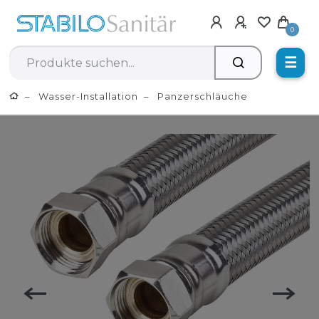
0
☰
Wasser-Installation
Panzerschläuche