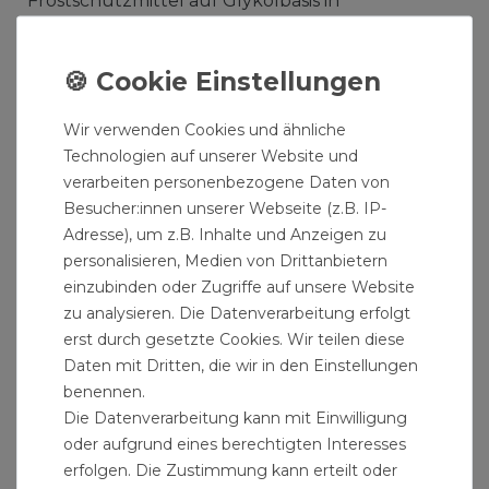
Frostschutzmittel auf Glykolbasis in
handelsüblicher Dosierung.
Produktmerkmale:
max. Druck: 10 bar
Wir verwenden Cookies und ähnliche
Technologien auf unserer Website und
Ummantelung: Edelstahl
verarbeiten personenbezogene Daten von
für Brauchwasser geeignet
Besucher:innen unserer Webseite (z.B. IP-
Überwurfmutter: Messing vernickelt
Adresse), um z.B. Inhalte und Anzeigen zu
Hülse: Edelstahl
personalisieren, Medien von Drittanbietern
Innenschlauch: EPDM
einzubinden oder Zugriffe auf unsere Website
ISO 9000:2000
zu analysieren. Die Datenverarbeitung erfolgt
erst durch gesetzte Cookies. Wir teilen diese
Temperaturbereich: -10°/+90°C
Daten mit Dritten, die wir in den Einstellungen
Produktdaten:
benennen.
Die Datenverarbeitung kann mit Einwilligung
Nennweite: DN32
oder aufgrund eines berechtigten Interesses
Länge: 90 cm
erfolgen. Die Zustimmung kann erteilt oder