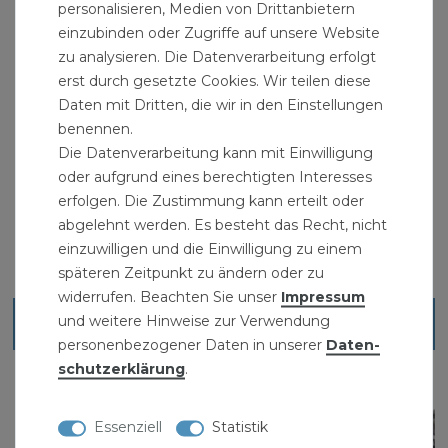
personalisieren, Medien von Drittanbietern
mm, 3/8 Zoll = 16,7 mm, 1/2 Zoll = 21,0 mm, 3/4 Zoll
einzubinden oder Zugriffe auf unsere Website
= 26,5 mm, 1 Zoll = 33,3 mm, 1 1/4 Zoll = 41,9 mm, 1
zu analysieren. Die Datenverarbeitung erfolgt
1/2 Zoll = 48,0 mm, 2 Zoll = 60,0 mm
erst durch gesetzte Cookies. Wir teilen diese
Daten mit Dritten, die wir in den Einstellungen
" >
Panzerschläuche
zum " >Sortiment
benennen.
Die Datenverarbeitung kann mit Einwilligung
oder aufgrund eines berechtigten Interesses
erfolgen. Die Zustimmung kann erteilt oder
abgelehnt werden. Es besteht das Recht, nicht
einzuwilligen und die Einwilligung zu einem
späteren Zeitpunkt zu ändern oder zu
widerrufen. Beachten Sie unser
Impressum
und weitere Hinweise zur Verwendung
Ähnliche Artikel
personenbezogener Daten in unserer
Daten­
schutz­erklärung
.
Essenziell
Statistik