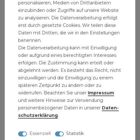
personalisieren, Medien von Drittanbietern
einzubinden oder Zugriffe auf unsere Website
DichtungselementeDie Dichtheit der
zu analysieren. Die Datenverarbeitung erfolgt
Verbindungen wird durch Dichtungselemente
erst durch gesetzte Cookies. Wir teilen diese
aus beständigen Elastomeren sichergestellt.
Daten mit Dritten, die wir in den Einstellungen
Diese sind in der Sickennut angebracht. Die
benennen.
Dichtungseigenschaften bleiben auch bei
Die Datenverarbeitung kann mit Einwilligung
oder aufgrund eines berechtigten Interesses
Verformung oder Rohrumlenkung erhalten.
erfolgen. Die Zustimmung kann erteilt oder
100 % DICHTIGKEIT IN DER VERBINDUNG
abgelehnt werden. Es besteht das Recht, nicht
einzuwilligen und die Einwilligung zu einem
WURZELFESTIGKEIT
späteren Zeitpunkt zu ändern oder zu
Verstärkte WandDie KG-System (PVC-U)-Rohre
widerrufen. Beachten Sie unser
Impressum
und weitere Hinweise zur Verwendung
und -Formstücke werden in Übereinstimmung
personenbezogener Daten in unserer
Daten­
mit den gültigen europäischen Normen
schutz­erklärung
.
hergestellt. Rohre werden nach der DIN EN
13476-2 hergestellt, die Formstücke werden nach
Essenziell
Statistik
der DIN EN 1401 produziert. Das System hat die