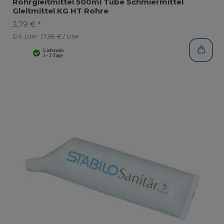
Rohrgleitmittel 500ml Tube Schmiermittel
Gleitmittel KG HT Rohre
3,79 € *
0.5
Liter
| 7,58 € / Liter