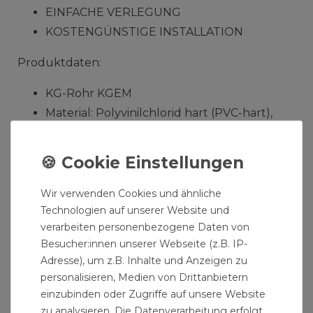
EINFACHE VERLEGUNG
KOSTENGÜNSTIGE INSTALLATION
Produktdaten:
KG-Rohr KGEM
Material: Polyvinilchlorid hart (PVC-hart),
ohne Weichmacher und Füllstoffe
Farbe: Orangebraun RAL 8023
Ringsteifigkeit SN 4
hergestellt nach DIN EN 13476-2 und DIN
Wir verwenden Cookies und ähnliche
Technologien auf unserer Website und
EN 1401
verarbeiten personenbezogene Daten von
Durchmesser: DN200
Besucher:innen unserer Webseite (z.B. IP-
Rohrlänge: 500mm - 50 cm - 0,5 m
Adresse), um z.B. Inhalte und Anzeigen zu
personalisieren, Medien von Drittanbietern
Lieferumfang: KG PVC Rohr DN 200 / 500 mm
einzubinden oder Zugriffe auf unsere Website
Abwasserrohr Kanalrohr orange
zu analysieren. Die Datenverarbeitung erfolgt