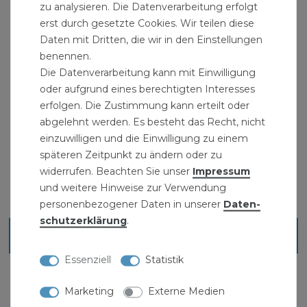
Abwasserrohr Kanalrohr orange
zu analysieren. Die Datenverarbeitung erfolgt
erst durch gesetzte Cookies. Wir teilen diese
" >KG-Rohre
Daten mit Dritten, die wir in den Einstellungen
benennen.
Bitte beachten: " >Markenhersteller Ostendorf
Die Datenverarbeitung kann mit Einwilligung
oder aufgrund eines berechtigten Interesses
" >KG-Rohre und FormstückeWasserinstallation
erfolgen. Die Zustimmung kann erteilt oder
abgelehnt werden. Es besteht das Recht, nicht
einzuwilligen und die Einwilligung zu einem
späteren Zeitpunkt zu ändern oder zu
widerrufen. Beachten Sie unser
Impressum
und weitere Hinweise zur Verwendung
personenbezogener Daten in unserer
Daten­
schutz­erklärung
.
Ähnliche Artikel
Essenziell
Statistik
Marketing
Externe Medien