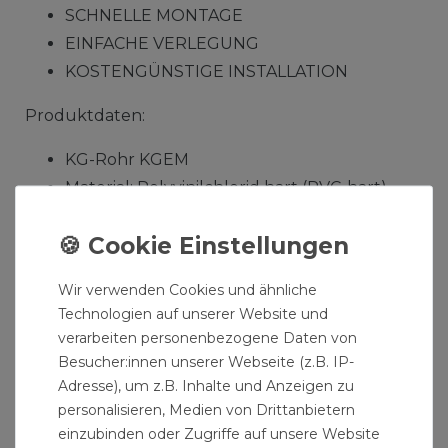
SCHNELLE MONTAGE
EINFACHE VERLEGUNG
KOSTENGÜNSTIGE INSTALLATION
Produktdaten:
KG-Rohr KGEM
Material: Polyvinilchlorid hart (PVC-hart),
ohne Weichmacher und Füllstoffe
Farbe: Orangebraun RAL 8023
Ringsteifigkeit SN 4
Wir verwenden Cookies und ähnliche
hergestellt nach DIN EN 13476-2 und DIN
Technologien auf unserer Website und
EN 1401
verarbeiten personenbezogene Daten von
Durchmesser: DN200
Besucher:innen unserer Webseite (z.B. IP-
Rohrlänge: 1000mm - 100 cm - 1 m
Adresse), um z.B. Inhalte und Anzeigen zu
personalisieren, Medien von Drittanbietern
Lieferumfang: KG PVC Rohr DN 200 / 1000 mm
einzubinden oder Zugriffe auf unsere Website