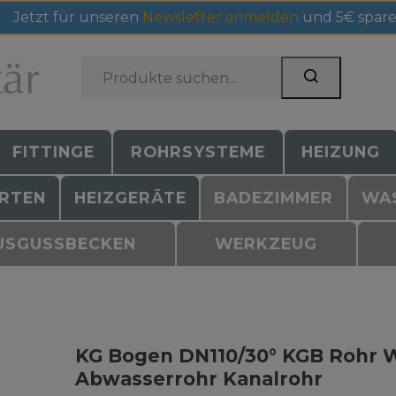
Jetzt für unseren
Newsletter anmelden
und 5€ spare
FITTINGE
ROHRSYSTEME
HEIZUNG
RTEN
HEIZGERÄTE
BADEZIMMER
WA
USGUSSBECKEN
WERKZEUG
KG Bogen DN110/30° KGB Rohr 
Abwasserrohr Kanalrohr