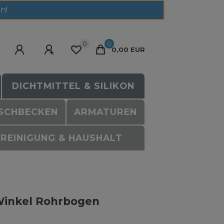
n!
0
0
0,00 EUR
DICHTMITTEL & SILIKON
SCHBECKEN
ARMATUREN
REINIGUNG & HAUSHALT
Winkel Rohrbogen