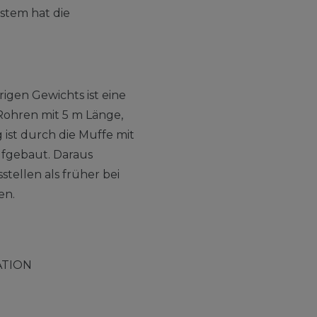
ystem hat die
gen Gewichts ist eine
Rohren mit 5 m Länge,
 ist durch die Muffe mit
ufgebaut. Daraus
tellen als früher bei
en.
ATION