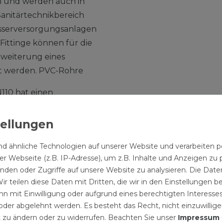
on und werden auch in
anitärtechnikbereich
sserversorgungsanlagen
ittinge können für die
weiterung eines
t werden. PVC-Rohre
110 hat einen
und einen
Die Nennweiten des
ten Durchmesser.
d ähnliche Technologien auf unserer Website und verarbeite
er NaturDie einzigartige
r Webseite (z.B. IP-Adresse), um z.B. Inhalte und Anzeigen zu 
ndlage für das KG-System
inden oder Zugriffe auf unsere Website zu analysieren. Die Daten
ir teilen diese Daten mit Dritten, die wir in den Einstellungen 
Produkt herzustellen,
n mit Einwilligung oder aufgrund eines berechtigten Interesses
 der eines Knochens, wie
der abgelehnt werden. Es besteht das Recht, nicht einzuwillige
hnelt.
 zu ändern oder zu widerrufen. Beachten Sie unser
Impressum