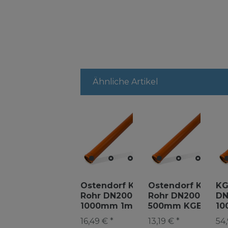
Ähnliche Artikel
Ostendorf KG
Ostendorf KG
KG
Rohr DN200
Rohr DN200
DN
1000mm 1m
500mm KGEM
10
KGEM PVC
Kunststoff
Ab
16,49 € *
13,19 € *
54,
Abwasserrohr
Abwasserrohr
3