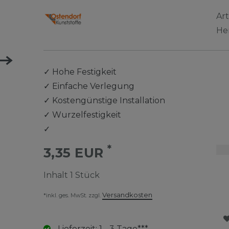
Ar
He
✓
Hohe Festigkeit
✓
Einfache Verlegung
✓
Kostengünstige Installation
✓
Wurzelfestigkeit
✓
*
3,35 EUR
Inhalt
1
Stück
Versandkosten
*inkl. ges. MwSt. zzgl.
Lieferzeit: 1 - 3 Tage***