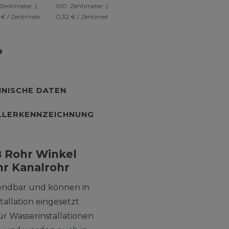
Zentimeter
|
100
Zentimeter
|
100
Zentimeter
|
50
Zentimet
nalrohr
Abwasserrohr
Kanalrohr
Schacht
 € / Zentimeter
0,32 € / Zentimeter
0,10 € / Zentimeter
0,17 € / Zen
ange
Kanalrohr
Schachtrohr
NISCHE DATEN
LLERKENNZEICHNUNG
 Rohr Winkel
r Kanalrohr
wendbar und können in
tallation eingesetzt
ür Wasserinstallationen