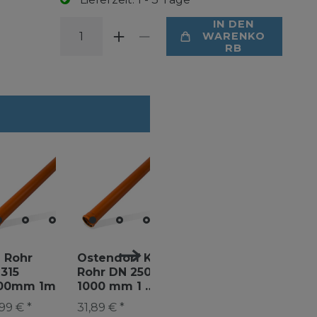
IN DEN
WARENKO
RB
 Rohr
Ostendorf KG
Ostendorf KG
Ostendo
315
Rohr DN 250 x
Rohr DN160 x
Rohr DN
00mm 1m
1000 mm 1 m
1000mm 1m
500mm 
wasserrohr
KGEM KG-
KGEM
Abwasse
99 € *
31,89 € *
9,99 € *
8,45 € *
00mm
Rohr
Abwasserrohr
Kanalro