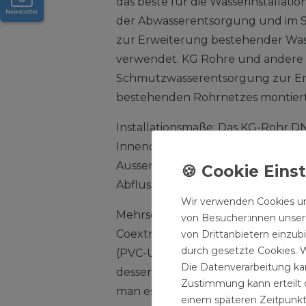
das beste für die Wasserinstallati
der Abwasserentsorgung und im S
zur Erweiterung bestehender Wa
verwendet. KG Rohre und andere F
Schmutzwasserentsorgung zur Er
bestehenden Rohrnetzes montier
Installationsmaße: Das KG-Rohr DN
Innendurchmesser von 103,6 mm 
Aussendurchmesser von 110 mm. 
Abflussrohrs haben einen genorm
Wir verwenden Cookies un
Mehrschichtrohr - wir lernen von d
von Besucher:innen unsere
Coextrusions-Technologie ist Gru
von Drittanbietern einzub
durch gesetzte Cookies. W
(PVC-U). Diese ermöglicht es, ein 
Die Datenverarbeitung kan
dessen Wand von der Struktur her
Zustimmung kann erteilt o
man es aus dem Tierreich kennt, ä
einem späteren Zeitpunkt