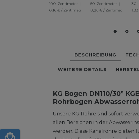
100
Zentimeter
|
50
Zentimeter
|
30
Kanalrohr
Kanalrohr
Ka
0,16 € / Zentimeter
0,26 € / Zentimeter
1,83
Schachtrohr
Schachtrohr
or
BESCHREIBUNG
TECH
WEITERE DETAILS
HERSTE
KG Bogen DN110/30° KGB
Rohrbogen Abwasserroh
Unsere KG Rohre sind sofort ver
allen Bereichen in der Abwasserins
werden. Diese Kanalrohre bieten f