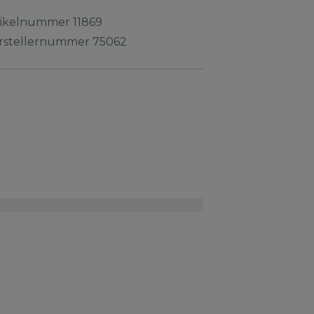
tikelnummer
11869
rstellernummer
75062