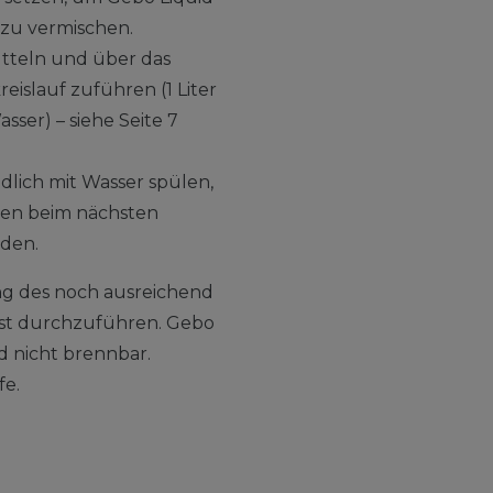
 zu vermischen.
ütteln und über das
eislauf zuführen (1 Liter
asser) – siehe Seite 7
dlich mit Wasser spülen,
en beim nächsten
iden.
ung des noch ausreichend
ist durchzuführen. Gebo
nd nicht brennbar.
fe.