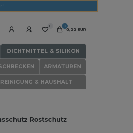
n!
0
0
0,00 EUR
DICHTMITTEL & SILIKON
SCHBECKEN
ARMATUREN
REINIGUNG & HAUSHALT
onsschutz Rostschutz