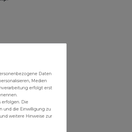
lpumpe
für
er-
n personenbezogene Daten
personalisieren, Medien
verarbeitung erfolgt erst
benennen.
 erfolgen. Die
n und die Einwilligung zu
und weitere Hinweise zur