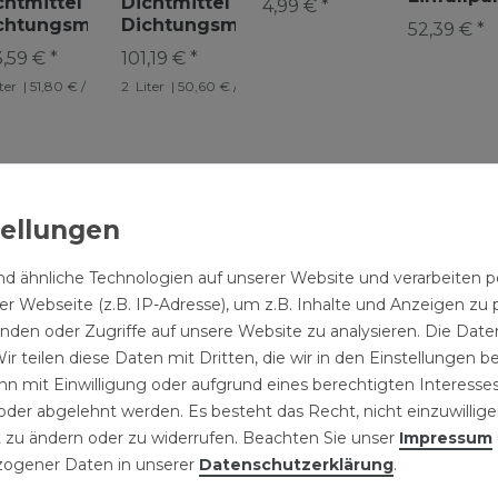
chtmittel
Dichtmittel
4,99 € *
Heizungsreiniger
Nachfül
chtungsmittel
Dichtungsmittel
52,39 € *
Reiniger Heizung
passend 
üssigdichtmittel
Flüssigdichtmittel
84,49 € *
,59 € *
101,19 € *
Reinigungsmittel
alle 2-Lit
l
izungskessel
Heizungsanlagen
2
Liter
| 42,24 € / Liter
Behälter
ter
| 51,80 € / Liter
2
Liter
| 50,60 € / Liter
NISCHE DATEN
d ähnliche Technologien auf unserer Website und verarbeite
LLERKENNZEICHNUNG
r Webseite (z.B. IP-Adresse), um z.B. Inhalte und Anzeigen zu 
inden oder Zugriffe auf unsere Website zu analysieren. Die Daten
ir teilen diese Daten mit Dritten, die wir in den Einstellungen 
Korrosionsschutz
n mit Einwilligung oder aufgrund eines berechtigten Interesses
der abgelehnt werden. Es besteht das Recht, nicht einzuwillige
 zu ändern oder zu widerrufen. Beachten Sie unser
Impressum
ogener Daten in unserer
Daten­schutz­erklärung
.
lagen