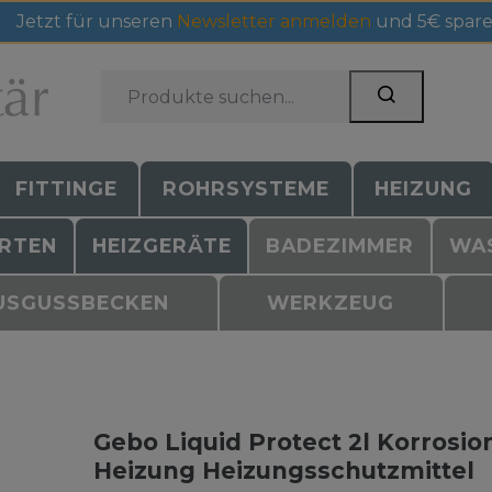
Jetzt für unseren
Newsletter anmelden
und 5€ spare
FITTINGE
ROHRSYSTEME
HEIZUNG
RTEN
HEIZGERÄTE
BADEZIMMER
WA
USGUSSBECKEN
WERKZEUG
Gebo Liquid Protect 2l Korrosi
Heizung Heizungsschutzmittel