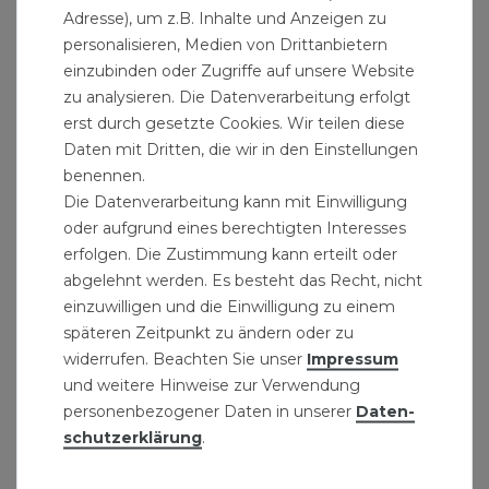
Hydraulische Dichtungen: hochbeständiges
Adresse), um z.B. Inhalte und Anzeigen zu
Elastomer
personalisieren, Medien von Drittanbietern
Arbeitsmedien: Wasser, Glykollösungen
einzubinden oder Zugriffe auf unsere Website
Max. Glykolgehalt: 50 %
zu analysieren. Die Datenverarbeitung erfolgt
erst durch gesetzte Cookies. Wir teilen diese
Temperaturbereich: -30÷160°C
Daten mit Dritten, die wir in den Einstellungen
Max. Betriebsdruck: 10 bar
benennen.
Max. Entleerungsdruck: 10 bar
Die Datenverarbeitung kann mit Einwilligung
oder aufgrund eines berechtigten Interesses
Anschlüsse:- Hauptanschluss: für horizontale
erfolgen. Die Zustimmung kann erteilt oder
Rohrleitungen 3/4”, 1” und 1 1/4” Ffür vertikale
abgelehnt werden. Es besteht das Recht, nicht
Rohrleitungen 3/4” und 1” F- Entleerung: (
einzuwilligen und die Einwilligung zu einem
späteren Zeitpunkt zu ändern oder zu
widerrufen. Beachten Sie unser
Impressum
und weitere Hinweise zur Verwendung
personenbezogener Daten in unserer
Daten­
schutz­erklärung
.