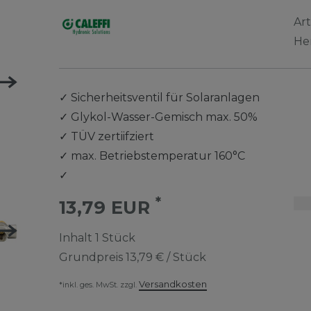
Ar
He
✓
Sicherheitsventil für Solaranlagen
✓
Glykol-Wasser-Gemisch max. 50%
✓
TÜV zertiifziert
✓
max. Betriebstemperatur 160°C
✓
*
13,79 EUR
Inhalt
1
Stück
Grundpreis
13,79 € / Stück
Versandkosten
*inkl. ges. MwSt. zzgl.