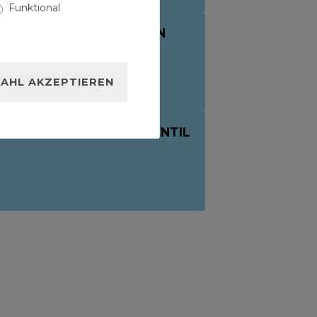
Funktional
NBLATT SOLAR MEMBRAN
/2 ZOLL
AHL AKZEPTIEREN
 MEMBRAN ÜBERDRUCKVENTIL