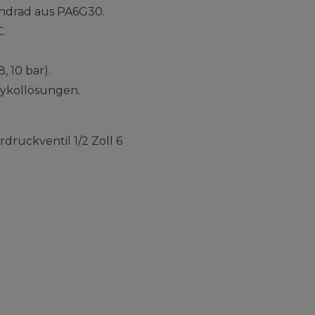
andrad aus PA6G30.
.
8, 10 bar).
lykollösungen.
ruckventil 1/2 Zoll 6