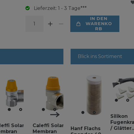
Lieferzeit: 1 - 3 Tage***
IN DEN
WARENKO
RB
Blick ins Sortiment
Silikon
Fugenkra
leffi Solar
Caleffi Solar
Solar Membran
Solar M
/ Glätter
Hanf Flachs
mbran
Membran
Überdruckventil
Überdru