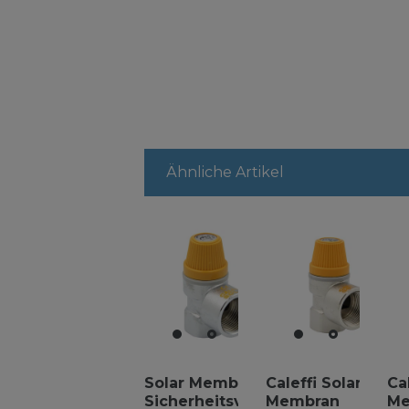
Ähnliche Artikel
Solar Membran
Caleffi Solar
Ca
Sicherheitsventil
Membran
Me