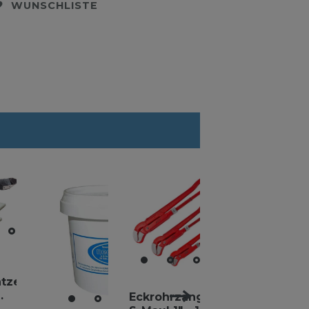
WUNSCHLISTE
tzer
embran
Solar
Eckrohrzangenset
ckventil
Schnellentlüfter
Rohr Hanf Flac