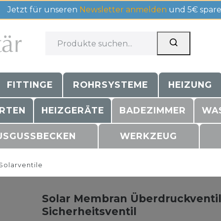
Jetzt für unseren
Newsletter anmelden
und 5€ spare
FITTINGE
ROHRSYSTEME
HEIZUNG
RTEN
HEIZGERÄTE
BADEZIMMER
WA
USGUSSBECKEN
WERKZEUG
Solarventile
Solar Membran Überdruckventil 1
Sicherheitsventil