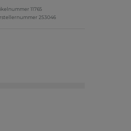
tikelnummer
11765
rstellernummer
253046