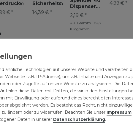
DFK5
Spender 40g
4,99 € *
erdruckventil
Sicherheitsventil
1/2" Zoll 8 bar
1/2 Zoll 
Dispenser
 Zoll 2,5 bar
1/2Zoll 3bar
Sicherheitsventil
Sicherhe
99 € *
14,39 € *
Abdichtung
13,79 € *
13,79 € *
cherheitsventil
Überdruckventil
2,19 € *
Gewindedichtung
Druckventil
40
Gramm
| 54,75 € /
Kilogramm
d ähnliche Technologien auf unserer Website und verarbeite
r Webseite (z.B. IP-Adresse), um z.B. Inhalte und Anzeigen zu 
inden oder Zugriffe auf unsere Website zu analysieren. Die Daten
NISCHE DATEN
Produktinformatione
ir teilen diese Daten mit Dritten, die wir in den Einstellungen 
n mit Einwilligung oder aufgrund eines berechtigten Interesses
LLERKENNZEICHNUNG
BETRIEBSANLEITUN
der abgelehnt werden. Es besteht das Recht, nicht einzuwillige
ÜBERDRUCKVENTIL 1
 zu ändern oder zu widerrufen. Beachten Sie unser
Impressum
ogener Daten in unserer
Daten­schutz­erklärung
.
ventil 1/2 Zoll 6
Download