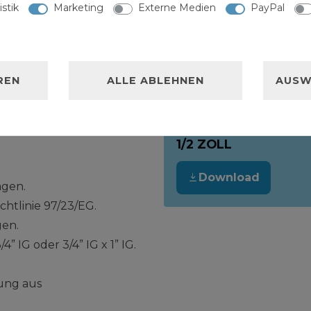
istik
Marketing
Externe Medien
PayPal
der Firma Caleffi unter
TECHNISCHES DATE
ÜBERDRUCKVENTIL 1
erheitsanforderungen
opäischen Parlamentes
Download
REN
ALLE ABLEHNEN
AUSW
Union zur Angleichung
dstaaten für
ZERTIFIKAT SOLAR
1/2 ZOLL
Download
agen.
tlinie 97/23/EG.
gen.
” IG oder 3/4” IG x 1” IG.
.
ung aus