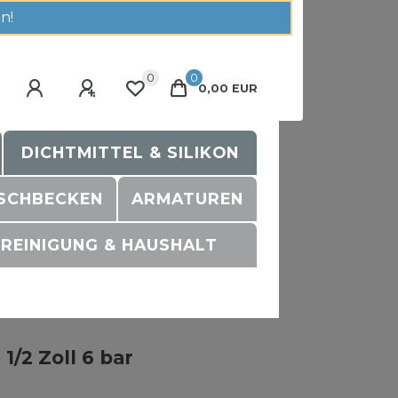
n!
0
0
0,00 EUR
DICHTMITTEL & SILIKON
SCHBECKEN
ARMATUREN
REINIGUNG & HAUSHALT
/2 Zoll 6 bar