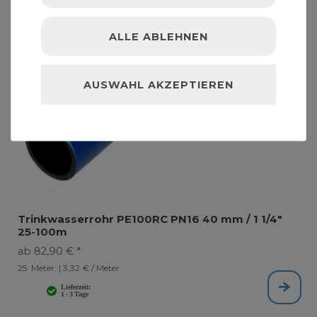
ALLE ABLEHNEN
AUSWAHL AKZEPTIEREN
Trinkwasserrohr PE100RC PN16 40 mm / 1 1/4"
25-100m
ab 82,90 € *
25
Meter
| 3,32 € / Meter