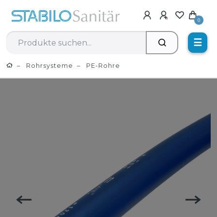
0
☰
Rohrsysteme
PE-Rohre