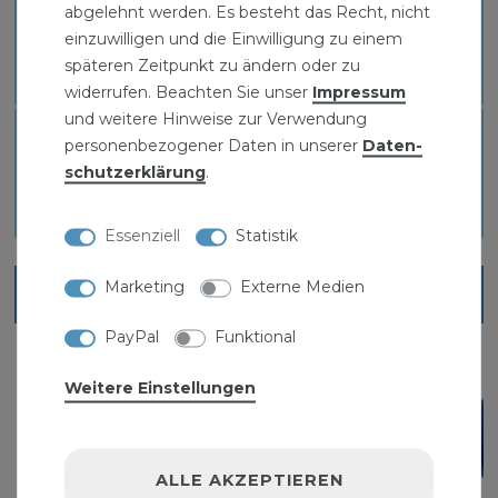
BIEGERADIUS
abgelehnt werden. Es besteht das Recht, nicht
einzuwilligen und die Einwilligung zu einem
Download
späteren Zeitpunkt zu ändern oder zu
widerrufen. Beachten Sie unser
Impressum
und weitere Hinweise zur Verwendung
PAS-ZERTIFIKAT
personenbezogener Daten in unserer
Daten­
schutz­erklärung
.
Download
Essenziell
Statistik
Marketing
Externe Medien
Ähnliche Artikel
PayPal
Funktional
Weitere Einstellungen
ALLE AKZEPTIEREN