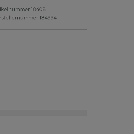
tikelnummer
10408
rstellernummer
184994