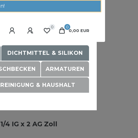
n!
0
0
0,00 EUR
DICHTMITTEL & SILIKON
SCHBECKEN
ARMATUREN
REINIGUNG & HAUSHALT
/4 IG x 2 AG Zoll