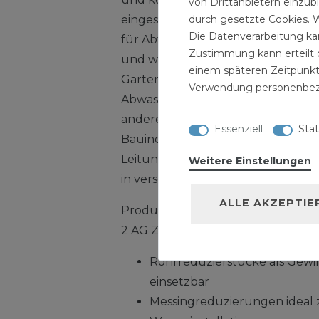
von Drittanbietern einzub
durch gesetzte Cookies. W
eingesetzt werden. Unsere Messi
Die Datenverarbeitung kan
für Abwasseranlagen das beste fü
Zustimmung kann erteilt o
und werden auch in der Sanitärins
einem späteren Zeitpunkt
Gartenbau zur Erweiterung best
Verwendung personenbez
Abwasseranlagen verwendet. Mes
andere Formteile können für die 
Essenziell
Stat
Bauindustrie zur Erweiterung ei
Leitungsnetzes installiert werde
Weitere Einstellungen
in verschiedenen Grössen und Du
ALLE AKZEPTIE
Produktmerkmale Messing Fitting R
2 AG Zoll Reduzierung:
Rohrreduzierstücke als Gew
einsetzbar
Messingreduzierungen ideal 