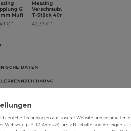
ssing
Messing
Messing
Messing
pplung 63 x
Verschraubung
Verschraubung
Verschr
 mm Muffe
T-Stück 40mm
T-Stück 40
63mm x 1
rschraubung
Abzweig PE
mm x 1 1/4" AG
49 € *
42,39 € *
36,03 € *
AG
-Rohr
Rohr
x 1" IG PE Rohr
34,97 € *
Klemmv
NISCHE DATEN
LLERKENNZEICHNUNG
tück 1 1/4 IG x 2
d ähnliche Technologien auf unserer Website und verarbeite
 sofort montagefertig
r Webseite (z.B. IP-Adresse), um z.B. Inhalte und Anzeigen zu 
der Heizungsinstallation