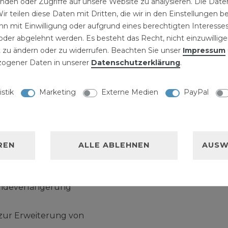
inden oder Zugriffe auf unsere Website zu analysieren. Die Daten
ir teilen diese Daten mit Dritten, die wir in den Einstellungen 
ng Reduzierungen bieten
n mit Einwilligung oder aufgrund eines berechtigten Interesses
r die Kanalversorgung
der abgelehnt werden. Es besteht das Recht, nicht einzuwillige
tallation und im
 zu ändern oder zu widerrufen. Beachten Sie unser
Impressum
ehender
ogener Daten in unserer
Daten­schutz­erklärung
.
sing Reduzierungen und
Kanalversorgung in der
istik
Marketing
Externe Medien
PayPal
nes bestehenden
n. Messing Reduzierungen
rcmesser
REN
ALLE ABLEHNEN
AUSW
eduzierstück 1 1/4 IG x
indeverlängerung
zur Erweiterung von