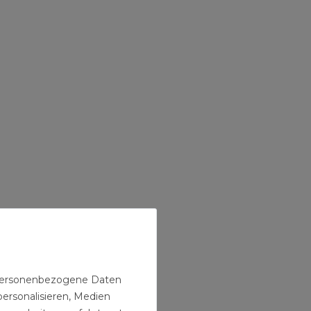
Messing
Messing
Messing
 PE Rohr
Kupplung 50 x
Fitting T-Stück
Verschraubun
aubung
50 mm Muffe
2 Zoll DN50
50 mm x 1 1/2
 1/2 Zoll
Verschraubung
Gewindefitting
Zoll
33,91 € *
32,49 € *
31,79 € *
PE-Rohr
Aussengewin
erbinder
PE-Rohr
n personenbezogene Daten
personalisieren, Medien