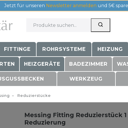
Jetzt für unseren
Newsletter anmelden
und 5€ spare
FITTINGE
ROHRSYSTEME
HEIZUNG
RTEN
HEIZGERÄTE
BADEZIMMER
WA
USGUSSBECKEN
WERKZEUG
sing
Reduzierstücke
Messing Fitting Reduzierstück 1 1
Reduzierung