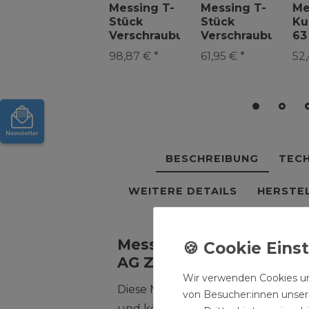
Messing T-
Messing T-
Me
Stück
Stück
Ku
Verschraubung
Verschraubung
63
63mm
50mm
Ve
98,87 € *
61,95 € *
52,
Abzweig PE
Abzweig PE
PE
Rohr
Rohr
BESCHREIBUNG
TECH
WEITERE DETAILS
HERSTE
Messing Fitting Reduziers
AG Zoll Reduzierung
Wir verwenden Cookies un
Diese Messing Reduzierungen sind
von Besucher:innen unsere
und können in allen Bereichen in 