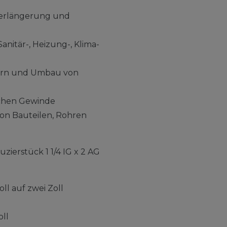
Verlängerung und
anitär-, Heizung-, Klima-
tern und Umbau von
schen Gewinde
von Bauteilen, Rohren
zierstück 1 1/4 IG x 2 AG
ll auf zwei Zoll
oll