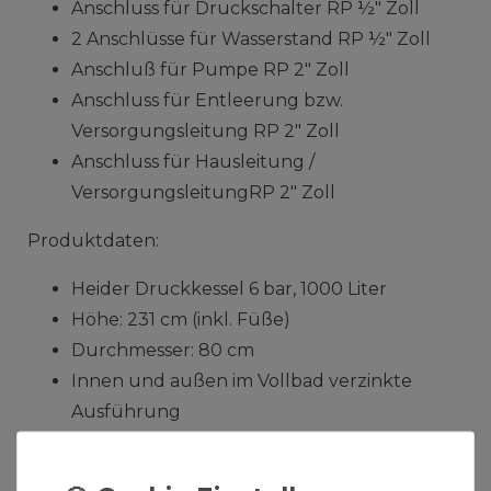
Anschluss für Druckschalter RP ½" Zoll
2 Anschlüsse für Wasserstand RP ½" Zoll
Anschluß für Pumpe RP 2" Zoll
Anschluss für Entleerung bzw.
Versorgungsleitung RP 2" Zoll
Anschluss für Hausleitung /
VersorgungsleitungRP 2" Zoll
Produktdaten:
Heider Druckkessel 6 bar, 1000 Liter
Höhe: 231 cm (inkl. Füße)
Durchmesser: 80 cm
Innen und außen im Vollbad verzinkte
Ausführung
Maximale Betriebstemperatur: 50° C
Stehende Ausführung (3 Füße)