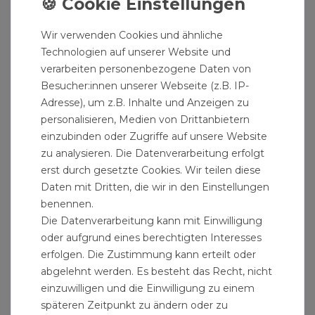
2 Kranösen
Gewicht 192 kg
Wir verwenden Cookies und ähnliche
Technologien auf unserer Website und
Herstellerinformation Heider Druckkessel:
verarbeiten personenbezogene Daten von
Besucher:innen unserer Webseite (z.B. IP-
Adresse), um z.B. Inhalte und Anzeigen zu
personalisieren, Medien von Drittanbietern
Hinweis:Der Versand des Artikels erfolgt per
einzubinden oder Zugriffe auf unsere Website
Spedition. Wir benötigen zwingend Ihre Telefon-
zu analysieren. Die Datenverarbeitung erfolgt
Nummer zur Avisierung. Bitte geben Sie diese bei
erst durch gesetzte Cookies. Wir teilen diese
Ihrer Bestellung unbedingt an. Das Fehlen der
Daten mit Dritten, die wir in den Einstellungen
Telefonnummer kann zu Lieferverzögerungen
benennen.
führen.
Die Datenverarbeitung kann mit Einwilligung
oder aufgrund eines berechtigten Interesses
" >Druckkessel für Handwerker zum "
erfolgen. Die Zustimmung kann erteilt oder
>Sanitärbedarf und eine
abgelehnt werden. Es besteht das Recht, nicht
einzuwilligen und die Einwilligung zu einem
späteren Zeitpunkt zu ändern oder zu