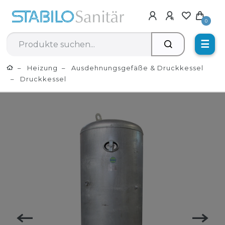
0
☰
Heizung
Ausdehnungsgefäße & Druckkessel
Druckkessel