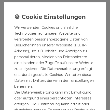
Oberflächenschutz: innen und außen
feuerverzinkt
Betriebstemperatur: 0 - 50°C
Volumen: 150 Liter
Wir verwenden Cookies und ähnliche
Durchmesser: 450 mm
Technologien auf unserer Website und
Kessel-Länge: 1000 mm
verarbeiten personenbezogene Daten von
Besucher:innen unserer Webseite (z.B. IP-
maximaler Druck: 6 bar
Adresse), um z.B. Inhalte und Anzeigen zu
Bauform: liegend
personalisieren, Medien von Drittanbietern
Gewicht: 49kg
einzubinden oder Zugriffe auf unsere Website
zu analysieren. Die Datenverarbeitung erfolgt
Hinweis:Der Versand des Artikels erfolgt per. Wir
erst durch gesetzte Cookies. Wir teilen diese
benötigen zwingend Ihre Telefon-Nummer zur
Daten mit Dritten, die wir in den Einstellungen
Avisierung. Bitte geben Sie diese bei Ihrer
benennen.
Bestellung unbedingt an. Das Fehlen der
Die Datenverarbeitung kann mit Einwilligung
Telefonnummer kann zu Lieferverzögerungen
oder aufgrund eines berechtigten Interesses
erfolgen. Die Zustimmung kann erteilt oder
führen.
abgelehnt werden. Es besteht das Recht, nicht