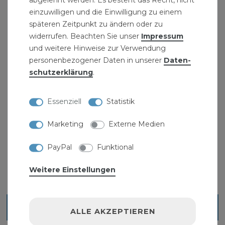
Lieferumfang: Druckbehälter 150 L Liter 6 bar
einzuwilligen und die Einwilligung zu einem
späteren Zeitpunkt zu ändern oder zu
Druckkessel liegend verzinkt
widerrufen. Beachten Sie unser
Impressum
Made in Germany
und weitere Hinweise zur Verwendung
personenbezogener Daten in unserer
Daten­
Herstellerinformation Heider Robophor
schutz­erklärung
.
Druckkessel:
Essenziell
Statistik
" >Sanitärbedarf und eine
Marketing
Externe Medien
PayPal
Funktional
Weitere Einstellungen
Ähnliche Artikel
ALLE AKZEPTIEREN