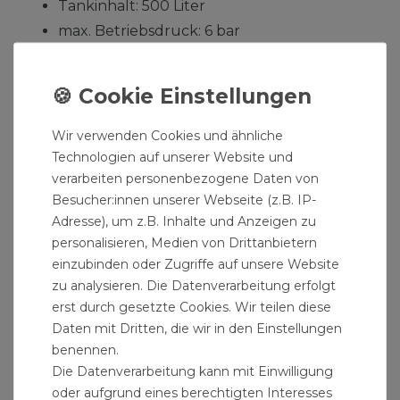
Tankinhalt: 500 Liter
max. Betriebsdruck: 6 bar
Gewicht: 108 kg
Hersteller: Heider
Herstellernummer: 500304
Wir verwenden Cookies und ähnliche
Lieferumfang: Druckkessel Druckbehälter 500L
Technologien auf unserer Website und
6 bar verzinkt für Wasser
verarbeiten personenbezogene Daten von
Besucher:innen unserer Webseite (z.B. IP-
Hinweis:Der Versand des Artikels erfolgt per
Adresse), um z.B. Inhalte und Anzeigen zu
Spedition. Wir benötigen zwingend Ihre Telefon-
personalisieren, Medien von Drittanbietern
Nummer zur Avisierung. Bitte geben Sie diese bei
einzubinden oder Zugriffe auf unsere Website
Ihrer Bestellung unbedingt an. Das Fehlen der
zu analysieren. Die Datenverarbeitung erfolgt
erst durch gesetzte Cookies. Wir teilen diese
Telefonnummer kann zu Lieferverzögerungen
Daten mit Dritten, die wir in den Einstellungen
führen.
benennen.
Die Datenverarbeitung kann mit Einwilligung
Made in Germany
oder aufgrund eines berechtigten Interesses