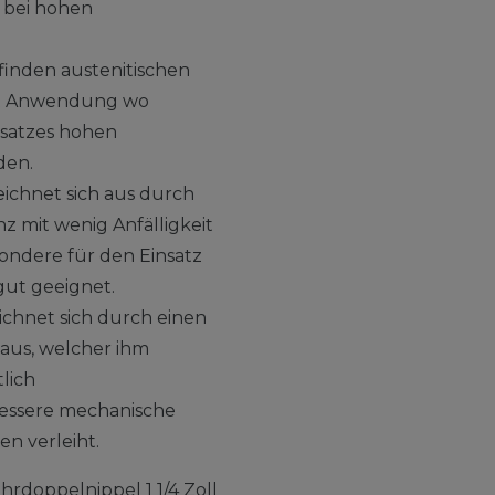
 bei hohen
finden austenitischen
rt Anwendung wo
nsatzes hohen
den.
eichnet sich aus durch
 mit wenig Anfälligkeit
ondere für den Einsatz
gut geeignet.
ichnet sich durch einen
aus, welcher ihm
lich
bessere mechanische
n verleiht.
hrdoppelnippel 1 1/4 Zoll