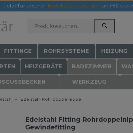
Jetzt für unseren
Newsletter anmelden
und 5€ spare
FITTINGE
ROHRSYSTEME
HEIZUNG
RTEN
HEIZGERÄTE
BADEZIMMER
WA
USGUSSBECKEN
WERKZEUG
lstahl
Edelstahl Rohrdoppelnippel
Edelstahl Fitting Rohrdoppelnip
Gewindefitting