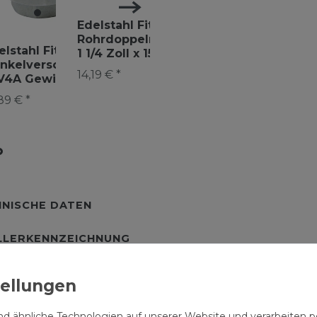
Edelstahl
Fitting Rohr
Edelstahl Fitting
Edelstah
Verschraubung
Rohrdoppelnippel
Rohrdop
elstahl Fitting
1 1/4 Zoll IG/AG
1 1/4 Zoll x 150mm
1 1/4 Zo
12,39 € *
bung
nkelverschraubung
DN32
Gewindefitting
Gewinde
14,19 € *
11,89 € *
 V4A Gewindefitting
89 € *
NISCHE DATEN
LLERKENNZEICHNUNG
ppelnippel 1 1/4
ting
d ähnliche Technologien auf unserer Website und verarbeite