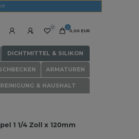
n!
0
0
0,00 EUR
DICHTMITTEL & SILIKON
SCHBECKEN
ARMATUREN
REINIGUNG & HAUSHALT
pel 1 1/4 Zoll x 120mm