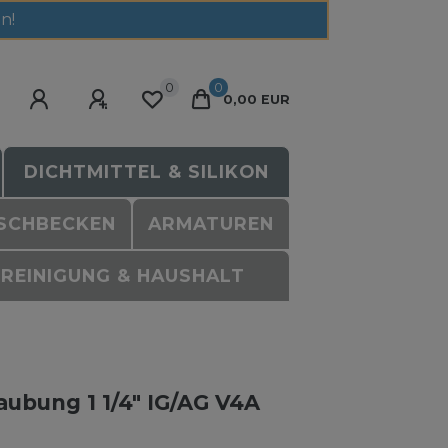
n!
0
0
0,00 EUR
DICHTMITTEL & SILIKON
SCHBECKEN
ARMATUREN
REINIGUNG & HAUSHALT
aubung 1 1/4" IG/AG V4A