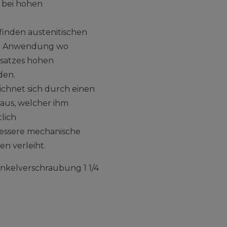
 bei hohen
finden austenitischen
rt Anwendung wo
nsatzes hohen
den.
ichnet sich durch einen
aus, welcher ihm
lich
bessere mechanische
n verleiht.
inkelverschraubung 1 1/4