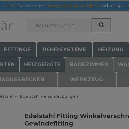
Jetzt für unseren
Newsletter anmelden
und 5€ spare
FITTINGE
ROHRSYSTEME
HEIZUNG
RTEN
HEIZGERÄTE
BADEZIMMER
WA
USGUSSBECKEN
WERKZEUG
lstahl
Edelstahl Verschraubungen
Edelstahl Fitting Winkelverschr
Gewindefitting