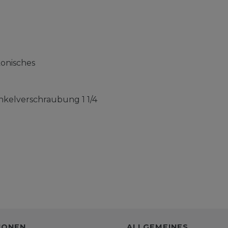
konisches
inkelverschraubung 1 1/4
IONEN
ALLGEMEINES