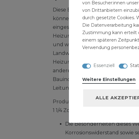
von Besucher:innen unsere
Diese Edelstahl Fittinge sind sofo
von Drittanbietern einzub
durch gesetzte Cookies. W
können in allen Montagen in der 
Die Datenverarbeitung kan
eingesetzt werden. Unsere Edelstah
Zustimmung kann erteilt o
Heizungsinstallation das beste für d
einem späteren Zeitpunkt
und werden auch in der Abwasseri
Verwendung personenbez
Landwirtschaftsbereich zur Erwe
Heizungsanlagen verwendet. Edels
Essenziell
Stat
andere Formen können für die Ka
Bauindustrie zur Erweiterung ei
Weitere Einstellungen
Leitungsnetzes montiert werden. E
ALLE AKZEPTIE
Produktmerkmale Edelstahl Fitti
1 1/4 Zoll IG/AG Gewindefitting:
Die Besonderheiten dieses We
Korrosionswiderstand sowie s