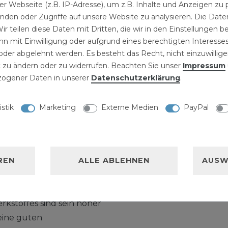
r Webseite (z.B. IP-Adresse), um z.B. Inhalte und Anzeigen zu 
rt montagebereit und
inden oder Zugriffe auf unsere Website zu analysieren. Die Daten
ir teilen diese Daten mit Dritten, die wir in den Einstellungen 
Abwasserwirtschaft
n mit Einwilligung oder aufgrund eines berechtigten Interesses
l Fittinge bieten für
der abgelehnt werden. Es besteht das Recht, nicht einzuwillige
ie Sanitärinstallation
 zu ändern oder zu widerrufen. Beachten Sie unser
Impressum
nstallation und im
ogener Daten in unserer
Daten­schutz­erklärung
.
iterung bestehender
tahl Fittinge und
istik
Marketing
Externe Medien
PayPal
nalversorgung in der
nes bestehenden
delstahl Fittinge
REN
ALLE ABLEHNEN
AUSW
ng Winkelverschraubung
rkstoffes sind sein hoher
eine guten