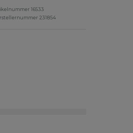
tikelnummer
16533
rstellernummer
231854