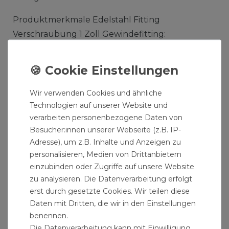
Produktmerkmale Edelstahl Fitting
Verschraubung 1 Zoll Gewindefitting:
Die Besonderheiten dieses Werkstoffes sind
sein hoher Korrosionswiderstand sowie seine
guten mechanischen Eigenschaften bei
Wir verwenden Cookies und ähnliche
hohen Temperaturen.
Technologien auf unserer Website und
Aufgrund dieser Eigenschaft finden
verarbeiten personenbezogene Daten von
austenitischen Edelstähle überwiegend
Besucher:innen unserer Webseite (z.B. IP-
Adresse), um z.B. Inhalte und Anzeigen zu
dort Anwendung wo Werkstoffe während
personalisieren, Medien von Drittanbietern
ihres Einsatzes hohen Belastungen
einzubinden oder Zugriffe auf unsere Website
ausgesetzt werden.
zu analysieren. Die Datenverarbeitung erfolgt
Die Werkstoffgüte AISI 304 zeichnet sich
erst durch gesetzte Cookies. Wir teilen diese
aus durch eine hohe Ermüdungsresistenz
Daten mit Dritten, die wir in den Einstellungen
mit wenig Anfälligkeit zum Bruch aus und
benennen.
Die Datenverarbeitung kann mit Einwilligung
ist insbesondere für den Einsatz bei