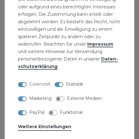
oder aufgrund eines berechtigten Interesses
niedrigen Temperaturen gut geeignet.
erfolgen. Die Zustimmung kann erteilt oder
Die Werkstoffgüte AISI 316 zeichnet sich
abgelehnt werden. Es besteht das Recht, nicht
durch einen Anteil con 2-3% an Molybdän
einzuwilligen und die Einwilligung zu einem
aus, welcher ihm optimale Eigenschten
späteren Zeitpunkt zu ändern oder zu
hinsichtlich Korrosionswiderstand sowie
widerrufen. Beachten Sie unser
Impressum
und weitere Hinweise zur Verwendung
bessere mechanische Werte bei hohen
personenbezogener Daten in unserer
Daten­
Temperaturen verleiht.
schutz­erklärung
.
Produktdaten Edelstahl Fitting Verschraubung 1
Zoll Gewindefitting:
Essenziell
Statistik
Edelstahlfitting mit Gewinde
Marketing
Externe Medien
Material: Edelstahl
PayPal
Funktional
Form: Verschraubung
Grösse: 1 Zoll
Weitere Einstellungen
flach dichtend