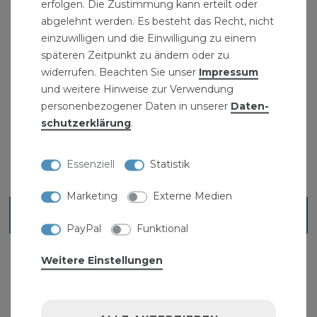
erfolgen. Die Zustimmung kann erteilt oder
Lieferumfang: Rohrdoppelnippel 3/4 Zoll 26,9 x
abgelehnt werden. Es besteht das Recht, nicht
einzuwilligen und die Einwilligung zu einem
500 mm DN20 Rohrnippel verzinkt
späteren Zeitpunkt zu ändern oder zu
" >Fittinge
widerrufen. Beachten Sie unser
Impressum
und weitere Hinweise zur Verwendung
personenbezogener Daten in unserer
Daten­
schutz­erklärung
.
Essenziell
Statistik
Marketing
Externe Medien
Ähnliche Artikel
PayPal
Funktional
Weitere Einstellungen