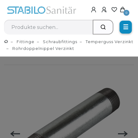
0
☰
Fittinge
Schraubfittings
Temperguss Verzinkt
Rohrdoppelnippel Verzinkt