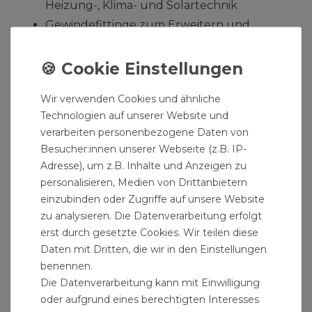
Heizung-, Klima- und Solartechnik
Gewindefittinge zum Erweitern und
Umbau von Wasserleitungen
Temperguss Formteile mit metrischen
Gewinde
Wir verwenden Cookies und ähnliche
Rohrfittinge zum Anschluss von Bauteilen,
Technologien auf unserer Website und
Rohren und Armaturen
verarbeiten personenbezogene Daten von
Besucher:innen unserer Webseite (z.B. IP-
Produktdetails:
Adresse), um z.B. Inhalte und Anzeigen zu
personalisieren, Medien von Drittanbietern
Rohrnippel verzinkt
einzubinden oder Zugriffe auf unsere Website
Grösse: 3/4" Zoll
zu analysieren. Die Datenverarbeitung erfolgt
Länge: 500 mm
erst durch gesetzte Cookies. Wir teilen diese
nach DIN 2440
Daten mit Dritten, die wir in den Einstellungen
Rohrdoppelnippel
benennen.
Material: Stahl
Die Datenverarbeitung kann mit Einwilligung
oder aufgrund eines berechtigten Interesses
Nennweite DN20