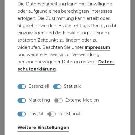
Die Datenverarbeitung kann mit Einwilligung
Norm: ISO D4
oder aufgrund eines berechtigten Interesses
Material: Temperguss
erfolgen. Die Zustimmung kann erteilt oder
Nennweite: DN25
abgelehnt werden. Es besteht das Recht, nicht
einzuwilligen und die Einwilligung zu einem
Lieferumfang: Rohr Bogen lang 1 Zoll 45° IG/AG
späteren Zeitpunkt zu ändern oder zu
DN25 Temperguss Fitting
widerrufen. Beachten Sie unser
Impressum
und weitere Hinweise zur Verwendung
" >Gewindedichtungs-Set empfehlen. Zur
personenbezogener Daten in unserer
Daten­
Befestigung an der Wand verwenden Sie unsere
schutz­erklärung
.
Rohrschellen Des weiteren können wir Ihnen
unsereRohrisolierung anbieten, um eine
Essenziell
Statistik
optimale und umweltgerechte Isolierung
gewährleisten zu können.
Marketing
Externe Medien
" >Sortiment
PayPal
Funktional
Weitere Einstellungen