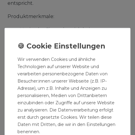
entspricht.
Produktmerkmale:
Maximaler Einsatzbereich bei
Minustemperaturen: –20 °C, 25 bar
Zulässiger Betriebsdruck bei Temperaturen
zwischen –20 ºC und 120 ºC: 25 bar
Wir verwenden Cookies und ähnliche
Zulässiger Betriebsdruck bei Temperaturen
Technologien auf unserer Website und
zwischen 120 ºC und 300 ºC: 20–25 bar
verarbeiten personenbezogene Daten von
Besucher:innen unserer Webseite (z.B. IP-
Produktdetails:
Adresse), um z.B. Inhalte und Anzeigen zu
personalisieren, Medien von Drittanbietern
Tempergussfitting
einzubinden oder Zugriffe auf unsere Website
Grösse: 1" Zoll
zu analysieren. Die Datenverarbeitung erfolgt
Form: Bogen lang
erst durch gesetzte Cookies. Wir teilen diese
Winkel: 45° Grad
Daten mit Dritten, die wir in den Einstellungen
benennen.
Aussengewinde / Innengewinde