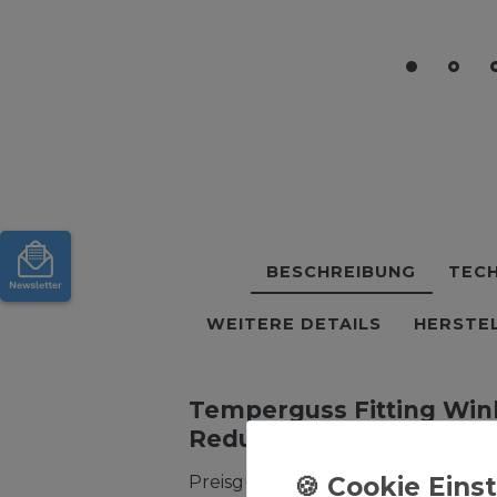
BESCHREIBUNG
TECH
WEITERE DETAILS
HERSTE
Temperguss Fitting Winke
Reduzierung
Preisgünstige Temperguss Formst