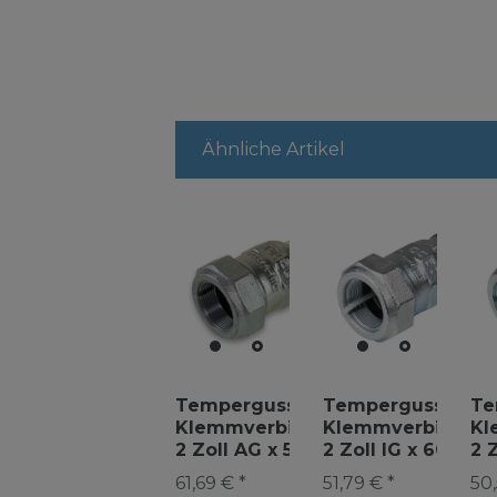
Ähnliche Artikel
Temperguss
Temperguss
Te
Klemmverbinder
Klemmverbinder
Kl
2 Zoll AG x 57,0
2 Zoll IG x 60,3
2 
mm Siederohr
mm Stahlrohr
mm
61,69 € *
51,79 € *
50,