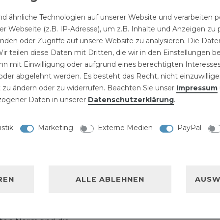
s Formteile für
d ähnliche Technologien auf unserer Website und verarbeite
agebereit und können in
r Webseite (z.B. IP-Adresse), um z.B. Inhalte und Anzeigen zu 
k eingesetzt werden.
inden oder Zugriffe auf unsere Website zu analysieren. Die Daten
s für verzinkte
ir teilen diese Daten mit Dritten, die wir in den Einstellungen 
 das beste für die
n mit Einwilligung oder aufgrund eines berechtigten Interesses
 in der Haustechnik und
der abgelehnt werden. Es besteht das Recht, nicht einzuwillige
 zu ändern oder zu widerrufen. Beachten Sie unser
Impressum
eiterung bestehender
ogener Daten in unserer
Daten­schutz­erklärung
.
 Unsere Temperguss
sserrohre und andere
istik
Marketing
Externe Medien
PayPal
nstallation in der
nes bestehenden
REN
ALLE ABLEHNEN
AUSW
perguss entsprechen
Gewindeanschlüsse der
Design Symbol A. In