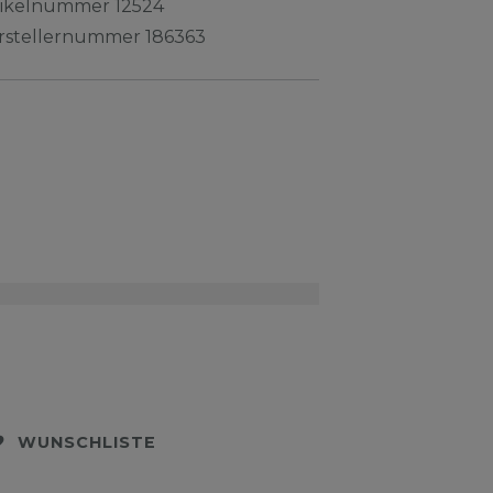
tikelnummer
12524
rstellernummer
186363
WUNSCHLISTE