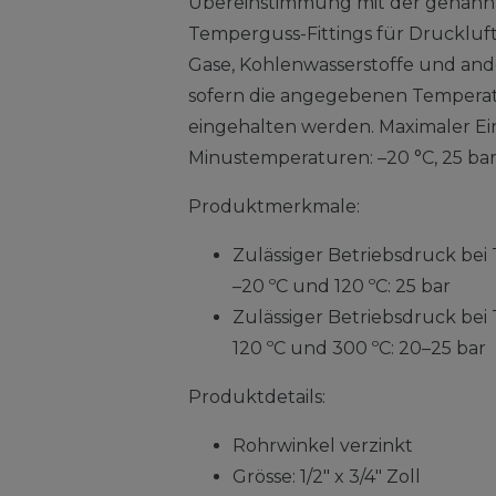
Übereinstimmung mit der genannt
Temperguss-Fittings für Druckluf
Gase, Kohlenwasserstoffe und and
sofern die angegebenen Tempera
eingehalten werden. Maximaler Ei
Minustemperaturen: –20 °C, 25 ba
Produktmerkmale:
Zulässiger Betriebsdruck be
–20 ºC und 120 ºC: 25 bar
Zulässiger Betriebsdruck be
120 ºC und 300 ºC: 20–25 bar
Produktdetails:
Rohrwinkel verzinkt
Grösse: 1/2" x 3/4" Zoll