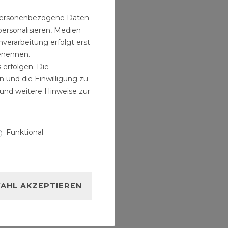
n personenbezogene Daten
personalisieren, Medien
verarbeitung erfolgt erst
benennen.
 erfolgen. Die
n und die Einwilligung zu
und weitere Hinweise zur
Funktional
AHL AKZEPTIEREN