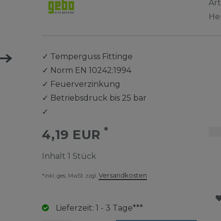
Ar
He
✓
Temperguss Fittinge
✓
Norm EN 10242:1994
✓
Feuerverzinkung
✓
Betriebsdruck bis 25 bar
✓
*
4,19 EUR
Inhalt
1
Stück
Versandkosten
*inkl. ges. MwSt. zzgl.
Lieferzeit: 1 - 3 Tage***