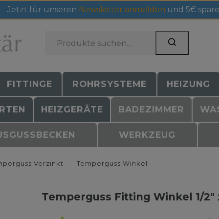
Jetzt für unseren
Newsletter anmelden
und 5€ spare
FITTINGE
ROHRSYSTEME
HEIZUNG
RTEN
HEIZGERÄTE
BADEZIMMER
WA
USGUSSBECKEN
WERKZEUG
perguss Verzinkt
Temperguss Winkel
Temperguss Fitting Winkel 1/2" 