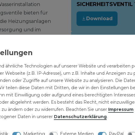
SICHERHEITSVENTIL 1
asserinstallation
sventile bieten für
Download
 die Heizungsanlagen
ersorgung und im
rung bestehender
TECHNISCHES DATE
SICHERHEITSVENTIL 1
berdruckventile und
serinstallation in der
Download
nes bestehenden
d ähnliche Technologien auf unserer Website und verarbeite
den. Überdruckventile
r Webseite (z.B. IP-Adresse), um z.B. Inhalte und Anzeigen zu 
inden oder Zugriffe auf unsere Website zu analysieren. Die Daten
ckbeaufschlagte Räume
ir teilen diese Daten mit Dritten, die wir in den Einstellungen 
ssel, Druckbehälter,
n mit Einwilligung oder aufgrund eines berechtigten Interesses
) vor einem unzulässigen
der abgelehnt werden. Es besteht das Recht, nicht einzuwillige
 zu ändern oder zu widerrufen. Beachten Sie unser
Impressum
igung des
ogener Daten in unserer
Daten­schutz­erklärung
.
hren kann.
schreiten des
istik
Marketing
Externe Medien
PayPal