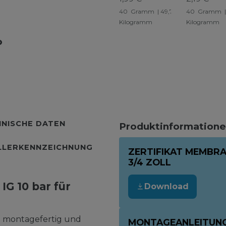
Gewinde
Gewinde
40
Gramm
| 49,75 € /
40
Gramm
|
Abdichtung
Kilogramm
Kilogramm
NISCHE DATEN
Produktinformatione
LLERKENNZEICHNUNG
ZERTIFIKAT MEMBRAN
3/4 ZOLL
 IG 10 bar für
Download
rt montagefertig und
MONTAGEANLEITUN