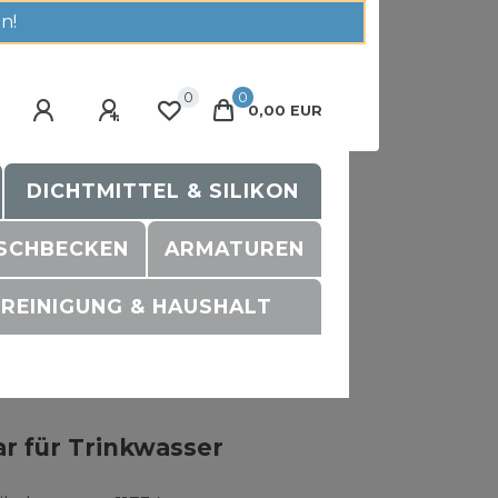
n!
0
0
0,00 EUR
DICHTMITTEL & SILIKON
SCHBECKEN
ARMATUREN
REINIGUNG & HAUSHALT
bar für Trinkwasser