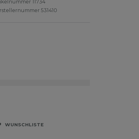
tikelnummer
11734
rstellernummer
531410
WUNSCHLISTE