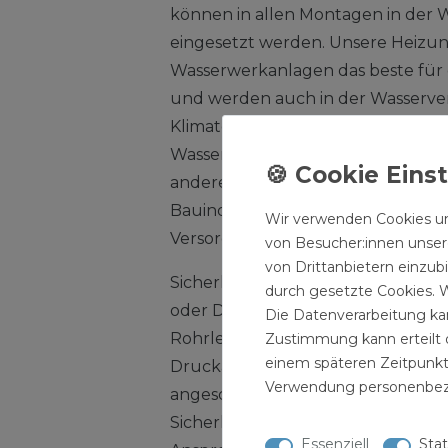
können in allen Montagen in der W
eingesetzt werden. Unsere Heizung
Wasserwerkanlagen das beste für
und werden auch in der Wasserv
Klimatechnikbereich zur Erweite
Wasserwerkanlagen verwendet. Ü
andere Bauteile können für die Was
Bauindustrie zur Erweiterung ei
Wir verwenden Cookies un
Versorgungsnetzes installiert wer
von Besucher:innen unsere
von Drittanbietern einzub
Sicherheitsventile schützen dru
durch gesetzte Cookies. W
oder Druckbehälter (z. B. Dampfke
Die Datenverarbeitung kan
Rohrleitungen, Transportbehälter
Zustimmung kann erteilt o
einem späteren Zeitpunkt
Druckanstieg, der zu einer Schäd
Verwendung personenbez
angeschlossenen Druckgerätes fü
Sicherheitsventile leiten bei Über
Essenziell
Stat