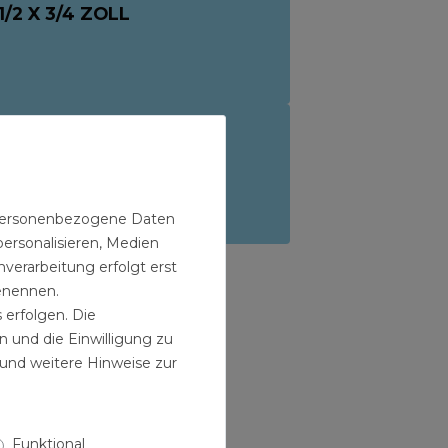
/2 X 3/4 ZOLL
NBLATT MEMBRAN
/2 X 3/4 ZOLL
n personenbezogene Daten
personalisieren, Medien
verarbeitung erfolgt erst
benennen.
 erfolgen. Die
n und die Einwilligung zu
und weitere Hinweise zur
Funktional