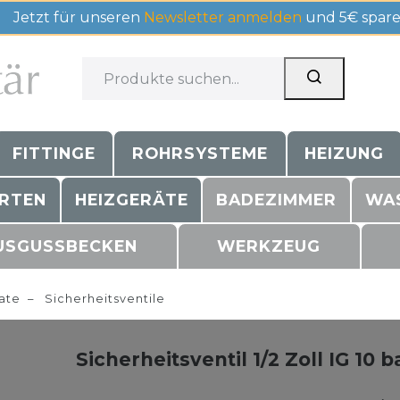
Jetzt für unseren
Newsletter anmelden
und 5€ spare
FITTINGE
ROHRSYSTEME
HEIZUNG
RTEN
HEIZGERÄTE
BADEZIMMER
WA
USGUSSBECKEN
WERKZEUG
ate
Sicherheitsventile
Sicherheitsventil 1/2 Zoll IG 10 