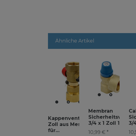
Ähnliche Artikel
Membran
Ca
Sicherheitsventil
Si
Kappenventil 1"
3/4 x 1 Zoll 10 bar
3/
Zoll aus Messing
Überdruckventil
Üb
für
10,99 € *
10,
He