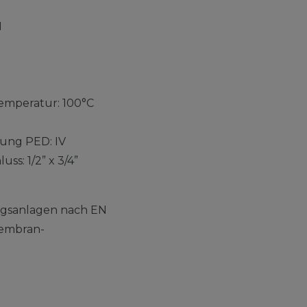
N
temperatur: 100°C
fung PED: IV
ss: 1/2” x 3/4”
ngsanlagen nach EN
Membran-