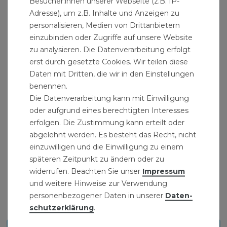
Besucher:innen unserer Webseite (z.B. IP-
Temperaturbereich: 5÷100°C
Adresse), um z.B. Inhalte und Anzeigen zu
personalisieren, Medien von Drittanbietern
Arbeitsmedien: Wasser
einzubinden oder Zugriffe auf unsere Website
Hersteller: Caleffi
zu analysieren. Die Datenverarbeitung erfolgt
Herstellernummer: 531460
erst durch gesetzte Cookies. Wir teilen diese
Daten mit Dritten, die wir in den Einstellungen
Lieferumfang: Membran Sicherheitsventil 1/2 x 3/4
benennen.
Zoll 6 bar Überdruckventil
Die Datenverarbeitung kann mit Einwilligung
oder aufgrund eines berechtigten Interesses
" >Heizung und eine
erfolgen. Die Zustimmung kann erteilt oder
abgelehnt werden. Es besteht das Recht, nicht
einzuwilligen und die Einwilligung zu einem
späteren Zeitpunkt zu ändern oder zu
widerrufen. Beachten Sie unser
Impressum
und weitere Hinweise zur Verwendung
personenbezogener Daten in unserer
Daten­
Produktinformationen als PDF zum
Download:
schutz­erklärung
.