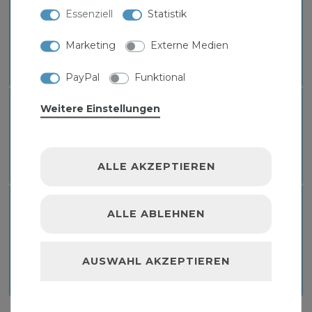
ZERTIFIKAT CALEFFI MEMBRAN
Essenziell
Statistik
SICHERHEITSVENTIL 1/2 X 3/4 ZOLL
Marketing
Externe Medien
Download
PayPal
Funktional
MONTAGEANLEITUNG CALEFFI MEMBRAN
Weitere Einstellungen
SICHERHEITSVENTIL 1/2 X 3/4 ZOLL
Download
ALLE AKZEPTIEREN
TECHNISCHES DATENBLATT CALEFFI
ALLE ABLEHNEN
MEMBRAN SICHERHEITSVENTIL 1/2 X 3/4
ZOLL
AUSWAHL AKZEPTIEREN
Download