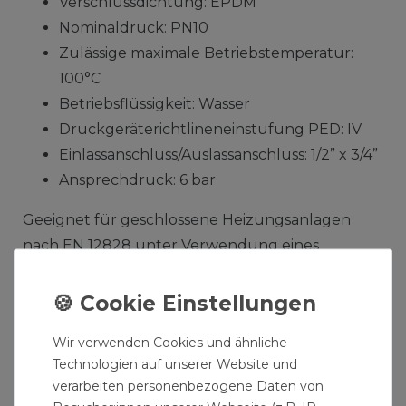
Verschlussdichtung: EPDM
Nominaldruck: PN10
Zulässige maximale Betriebstemperatur:
100°C
Betriebsflüssigkeit: Wasser
Druckgeräterichtlineneinstufung PED: IV
Einlassanschluss/Auslassanschluss: 1/2” x 3/4”
Ansprechdruck: 6 bar
Geeignet für geschlossene Heizungsanlagen
nach EN 12828 unter Verwendung eines
Membran-Ausdehnungsgefässes.
Produktdaten:
Wir verwenden Cookies und ähnliche
IG-IG Anschlüsse
Technologien auf unserer Website und
Ansprechdruck: 20%
verarbeiten personenbezogene Daten von
Schließabweichung: 20%