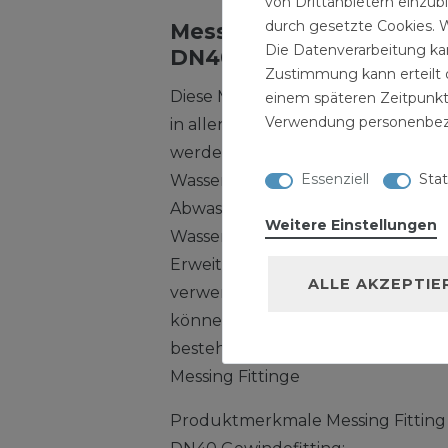
von Drittanbietern einzub
durch gesetzte Cookies. W
Messing Fitting Winkel 1 
Die Datenverarbeitung kan
DN40 Gewindefitting
Zustimmung kann erteilt o
Diese Messing Fittinge sind sofort
einem späteren Zeitpunkt
Verwendung personenbez
in allen Bereichen in der Wasserins
werden. Unsere Messing Fittinge b
Essenziell
Stat
Wasserversorgungsanlagen das bes
Abwasserversorgung und werden 
Weitere Einstellungen
Wasserversorgung und im Industr
Erweiterung bestehender Entsor
ALLE AKZEPTIE
verwendet. Messing Fittinge und
können für die Sanitärinstallation
bestehenden Versorgungsnetzes in
Messing Fittinge
Produktmerkmale Messing Fitting W