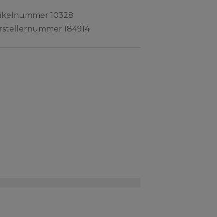
tikelnummer
10328
rstellernummer
184914