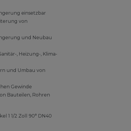
ngerung einsetzbar
eiterung von
längerung und Neubau
anitär-, Heizung-, Klima-
tern und Umbau von
schen Gewinde
von Bauteilen, Rohren
el 1 1/2 Zoll 90° DN40