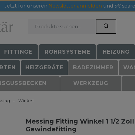
Jetzt für unseren
Newsletter anmelden
und 5€ spare
FITTINGE
ROHRSYSTEME
HEIZUNG
RTEN
HEIZGERÄTE
BADEZIMMER
WA
USGUSSBECKEN
WERKZEUG
sing
Winkel
Messing Fitting Winkel 1 1/2 Zo
Gewindefitting