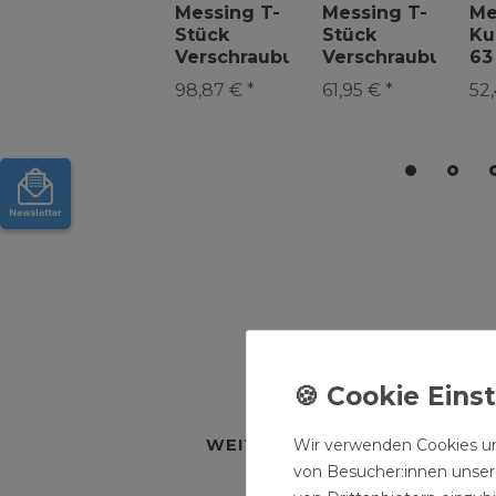
Messing T-
Messing T-
Me
Stück
Stück
Ku
Verschraubung
Verschraubung
63
63mm
50mm
Ve
98,87 € *
61,95 € *
52,
Abzweig PE
Abzweig PE
PE
Rohr
Rohr
BESCHREIBUNG
TECH
Wir verwenden Cookies un
WEITERE DETAILS
HERSTE
von Besucher:innen unsere