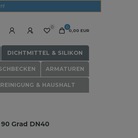
n!
0
0
0,00 EUR
DICHTMITTEL & SILIKON
SCHBECKEN
ARMATUREN
REINIGUNG & HAUSHALT
ll 90 Grad DN40