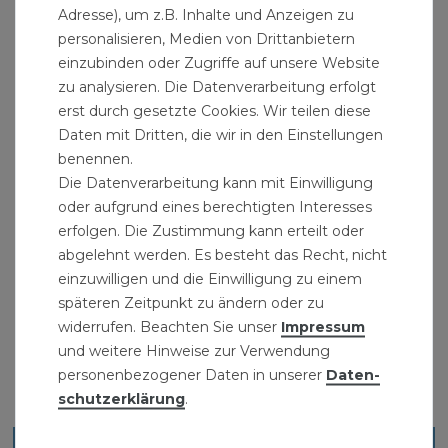
Adresse), um z.B. Inhalte und Anzeigen zu
90° DN25 Gewindefitting:
personalisieren, Medien von Drittanbietern
einzubinden oder Zugriffe auf unsere Website
Messingwinkel
zu analysieren. Die Datenverarbeitung erfolgt
Grösse: 1" Innengewinde x 1" Aussengewinde
erst durch gesetzte Cookies. Wir teilen diese
Nennweite DN25
Daten mit Dritten, die wir in den Einstellungen
Winkel: 90°
benennen.
Material: Messing
Die Datenverarbeitung kann mit Einwilligung
oder aufgrund eines berechtigten Interesses
Lieferumfang: Messing Fitting Winkel 1 Zoll IG/AG
erfolgen. Die Zustimmung kann erteilt oder
90° DN25 Gewindefitting
abgelehnt werden. Es besteht das Recht, nicht
einzuwilligen und die Einwilligung zu einem
späteren Zeitpunkt zu ändern oder zu
widerrufen. Beachten Sie unser
Impressum
und weitere Hinweise zur Verwendung
personenbezogener Daten in unserer
Daten­
schutz­erklärung
.