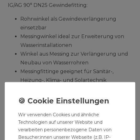
IG/AG 90° DN25 Gewindefitting:
Rohrwinkel als Gewindeverlängerung
einsetzbar
Messingwinkel ideal zur Erweiterung von
Wasserinstallationen
Winkel aus Messing zur Verlängerung und
Neubau von Wasserrohren
Messingfittinge geeignet für Sanitär-,
Heizung-, Klima- und Solartechnik
Gewindefittinge zum Erweitern und
Umbau von Wasserleitungen
Messing Formteile mit metrischen Gewinde
Wir verwenden Cookies und ähnliche
Rohrfittinge zum Anschluss von Bauteilen,
Technologien auf unserer Website und
Rohren und Armaturen
verarbeiten personenbezogene Daten von
Besucher:innen unserer Webseite (z.B. IP-
Produktdaten Messing Fitting Winkel 1 Zoll IG/AG