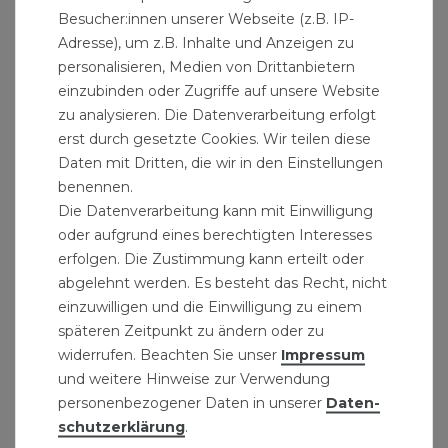
Besucher:innen unserer Webseite (z.B. IP-
Produktdaten Messing Fitting Winkel 3/8 Zoll
Adresse), um z.B. Inhalte und Anzeigen zu
90° DN10 Gewindefitting:
personalisieren, Medien von Drittanbietern
einzubinden oder Zugriffe auf unsere Website
Messing Winkel
zu analysieren. Die Datenverarbeitung erfolgt
Grösse: 3/8" Innengewinde x 3/8"
erst durch gesetzte Cookies. Wir teilen diese
Innengewinde
Daten mit Dritten, die wir in den Einstellungen
Winkel: 90° Grad
benennen.
Material: Messing
Die Datenverarbeitung kann mit Einwilligung
Nennweite DN10
oder aufgrund eines berechtigten Interesses
erfolgen. Die Zustimmung kann erteilt oder
Lieferumfang: Messing Fitting Winkel 3/8 Zoll 90°
abgelehnt werden. Es besteht das Recht, nicht
DN10 Gewindefitting
einzuwilligen und die Einwilligung zu einem
späteren Zeitpunkt zu ändern oder zu
widerrufen. Beachten Sie unser
Impressum
und weitere Hinweise zur Verwendung
personenbezogener Daten in unserer
Daten­
schutz­erklärung
.